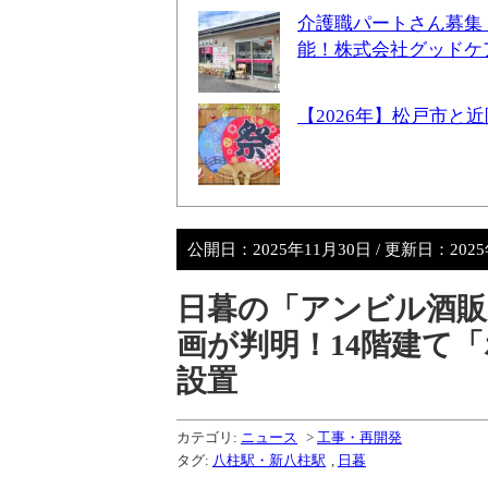
介護職パートさん募集
能！株式会社グッドケ
【2026年】松戸市
公開日：
2025年11月30日
/ 更新日：
202
日暮の「アンビル酒販
画が判明！14階建て
設置
カテゴリ:
ニュース
>
工事・再開発
タグ:
八柱駅・新八柱駅
,
日暮