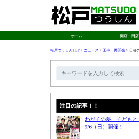
ホーム
開店・閉店
松戸つうしんTOP
>
ニュース
>
工事・再開発
>
日暮の
注目の記事！！
わが子の夢、子どもと
9/6（日）開催！