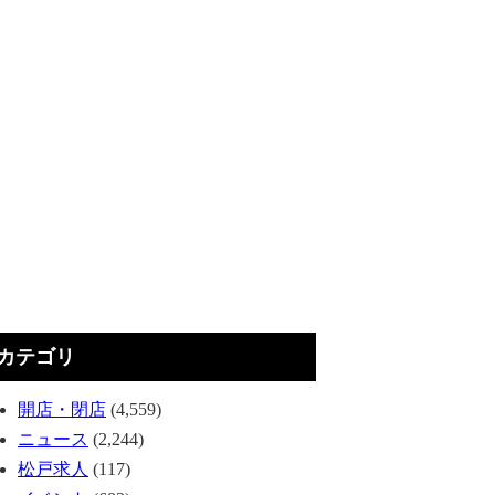
カテゴリ
開店・閉店
(4,559)
ニュース
(2,244)
松戸求人
(117)