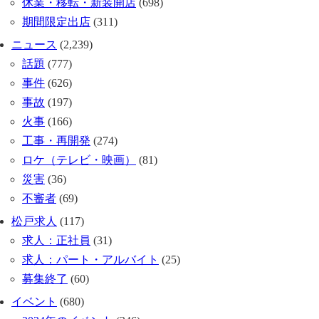
休業・移転・新装開店
(698)
期間限定出店
(311)
ニュース
(2,239)
話題
(777)
事件
(626)
事故
(197)
火事
(166)
工事・再開発
(274)
ロケ（テレビ・映画）
(81)
災害
(36)
不審者
(69)
松戸求人
(117)
求人：正社員
(31)
求人：パート・アルバイト
(25)
募集終了
(60)
イベント
(680)