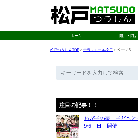
ホーム
開店・閉店
松戸つうしんTOP
>
テラスモール松戸
>
ページ 6
注目の記事！！
わが子の夢、子どもと
9/6（日）開催！