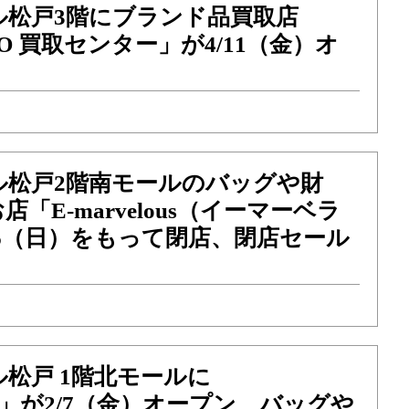
ル松戸3階にブランド品買取店
O 買取センター」が4/11（金）オ
ル松戸2階南モールのバッグや財
「E-marvelous（イーマーベラ
16（日）をもって閉店、閉店セール
松戸 1階北モールに
pply」が2/7（金）オープン、バッグや