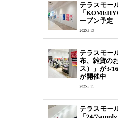
テラスモー
「KOMEHY
ープン予定
2025.3.13
テラスモー
布、雑貨のお店
ス）」が3/
が開催中
2025.3.11
テラスモール
「24/7su