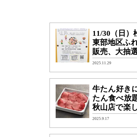
11/30（
東部地区ふ
販売、大抽
2025.11.29
牛たん好き
たん食べ放題
秋山店で楽
2025.9.17