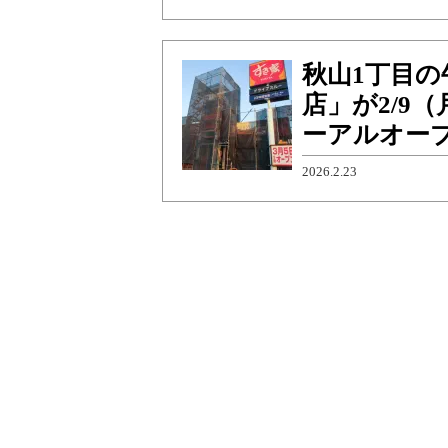
秋山1丁目の
店」が2/9
ーアルオー
2026.2.23