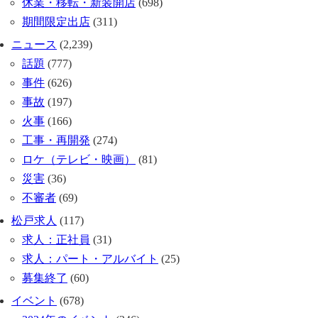
休業・移転・新装開店
(698)
期間限定出店
(311)
ニュース
(2,239)
話題
(777)
事件
(626)
事故
(197)
火事
(166)
工事・再開発
(274)
ロケ（テレビ・映画）
(81)
災害
(36)
不審者
(69)
松戸求人
(117)
求人：正社員
(31)
求人：パート・アルバイト
(25)
募集終了
(60)
イベント
(678)