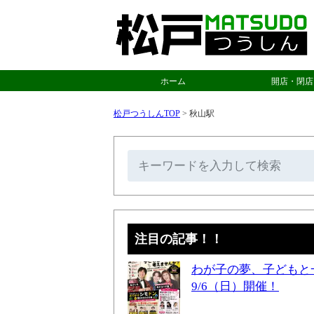
ホーム
開店・閉店
松戸つうしんTOP
>
秋山駅
注目の記事！！
わが子の夢、子どもと
9/6（日）開催！