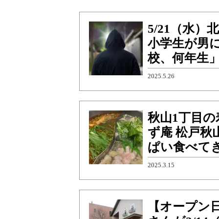
5/21（水
小学生が男
校、何年生
2025.5.26
秋山1丁目
ず庵 松戸
ぱい食べて
2025.3.15
【オープン日判明