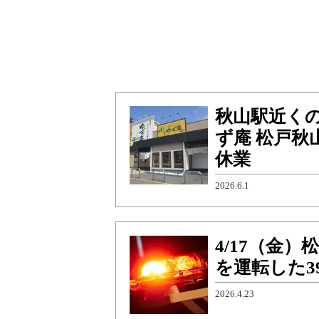
秋山駅近く
ず庵 松戸秋
休業
2026.6.1
4/17（金
を運転した3
2026.4.23