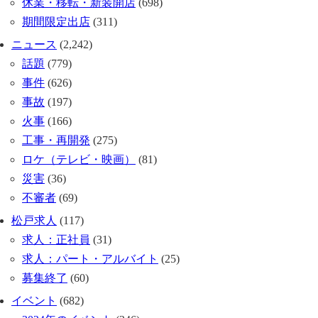
休業・移転・新装開店
(698)
期間限定出店
(311)
ニュース
(2,242)
話題
(779)
事件
(626)
事故
(197)
火事
(166)
工事・再開発
(275)
ロケ（テレビ・映画）
(81)
災害
(36)
不審者
(69)
松戸求人
(117)
求人：正社員
(31)
求人：パート・アルバイト
(25)
募集終了
(60)
イベント
(682)