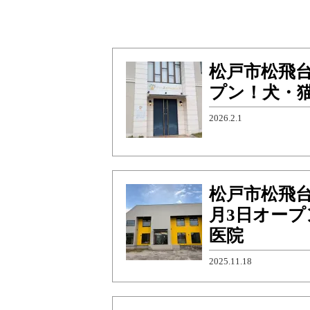
松戸市松飛
プン！犬・
2026.2.1
松戸市松飛台
月3日オー
医院
2025.11.18