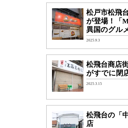
松戸市松飛
が登場！「Ma
異国のグル
2025.9.3
松飛台商店街
がすでに閉
2025.3.15
松飛台の「中
店