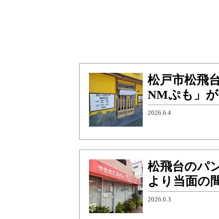
松戸市松飛
NMぷも」が
2026.6.4
松飛台のパ
より当面の
2026.6.3