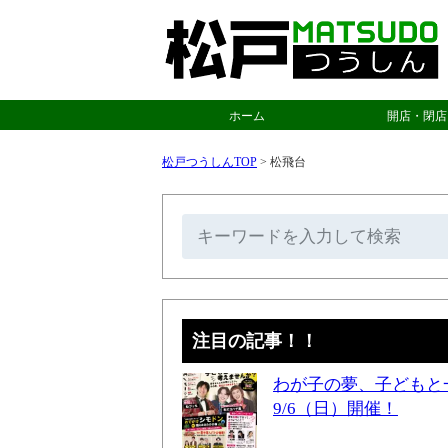
ホーム
開店・閉店
松戸つうしんTOP
>
松飛台
注目の記事！！
わが子の夢、子どもと
9/6（日）開催！