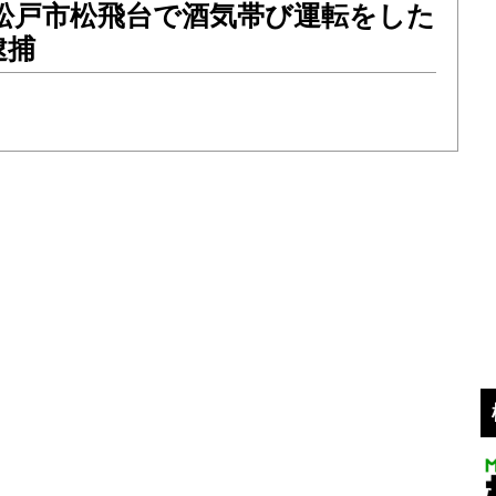
水）松戸市松飛台で酒気帯び運転をした
逮捕