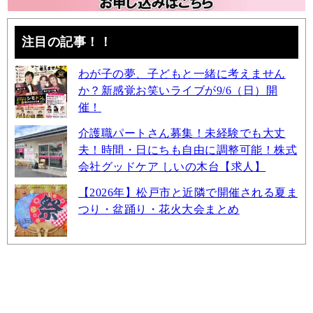
注目の記事！！
わが子の夢、子どもと一緒に考えません
か？新感覚お笑いライブが9/6（日）開
催！
介護職パートさん募集！未経験でも大丈
夫！時間・日にちも自由に調整可能！株式
会社グッドケア しいの木台【求人】
【2026年】松戸市と近隣で開催される夏ま
つり・盆踊り・花火大会まとめ