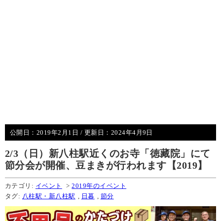
公開日：
2019年2月1日
/ 更新日：
2024年4月9日
2/3（日）新八柱駅近くのお寺「徳藏院」にて
節分会が開催、豆まきが行われます【2019】
カテゴリ:
イベント
>
2019年のイベント
タグ:
八柱駅・新八柱駅
,
日暮
,
節分