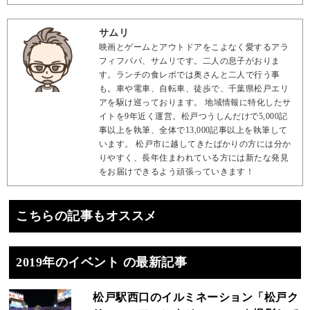
サムリ
映画とゲームとアウトドアをこよなく愛するアラ
フィフパパ、サムリです。二人の息子がおりま
す。ランチの食レポでは奥さんと二人で行う事
も。車や電車、自転車、徒歩で、千葉県松戸エリ
アを駆け巡っております。 地域情報に特化したサ
イトを9年近く運営。松戸つうしんだけで5,000記
事以上を執筆、全体で13,000記事以上を執筆して
います。 松戸市に越してきたばかりの方には分か
りやすく、長年住まわれている方には新たな発見
をお届けできるよう頑張っていきます！
こちらの記事もオススメ
2019年のイベント の最新記事
松戸駅西口のイルミネーション「松戸ク