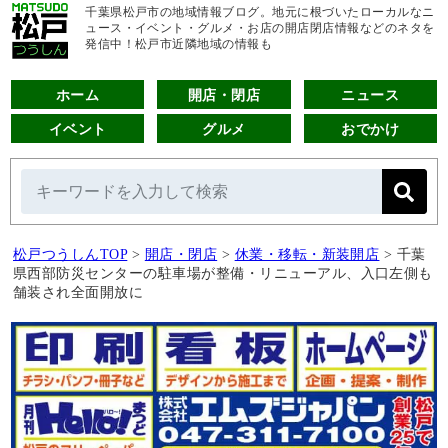
千葉県松戸市の地域情報ブログ。地元に根づいたローカルなニ
ュース・イベント・グルメ・お店の開店閉店情報などのネタを
発信中！松戸市近隣地域の情報も
ホーム
開店・閉店
ニュース
イベント
グルメ
おでかけ
松戸つうしんTOP
>
開店・閉店
>
休業・移転・新装開店
>
千葉
県西部防災センターの駐車場が整備・リニューアル、入口左側も
舗装され全面開放に