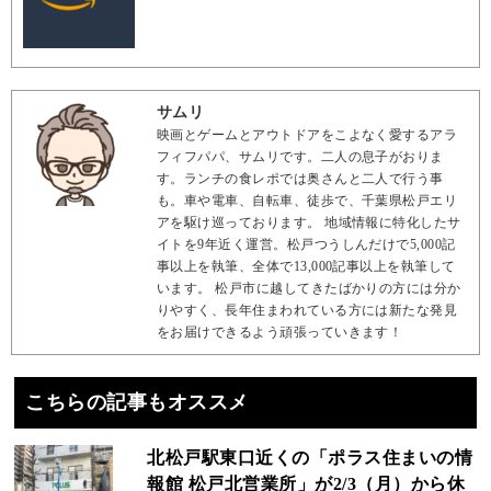
サムリ
映画とゲームとアウトドアをこよなく愛するアラ
フィフパパ、サムリです。二人の息子がおりま
す。ランチの食レポでは奥さんと二人で行う事
も。車や電車、自転車、徒歩で、千葉県松戸エリ
アを駆け巡っております。 地域情報に特化したサ
イトを9年近く運営。松戸つうしんだけで5,000記
事以上を執筆、全体で13,000記事以上を執筆して
います。 松戸市に越してきたばかりの方には分か
りやすく、長年住まわれている方には新たな発見
をお届けできるよう頑張っていきます！
こちらの記事もオススメ
北松戸駅東口近くの「ポラス住まいの情
報館 松戸北営業所」が2/3（月）から休