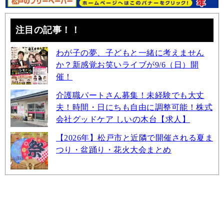
注目の記事！！
わが子の夢、子どもと一緒に考えません
か？新感覚お笑いライブが9/6（日）開
催！
介護職パートさん募集！未経験でも大丈
夫！時間・日にちも自由に調整可能！株式
会社グッドケア しいの木台【求人】
【2026年】松戸市と近隣で開催される夏ま
つり・盆踊り・花火大会まとめ