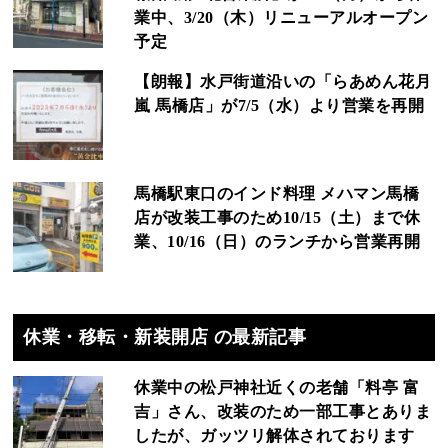
業中、3/20（木）リニューアルオープン
予定
【朗報】水戸街道沿いの「らあめん花月
嵐 馬橋店」が7/5（水）より営業を再開
馬橋駅東口のインド料理 メハマン馬橋
店が改装工事のため10/15（土）まで休
業、10/16（日）のランチから営業再開
休業・移転・新装開店 の最新記事
休業中の松戸神社近くの老舗「料亭 富
吉」さん、改装のため一部工事とありま
したが、ガッツリ解体されております