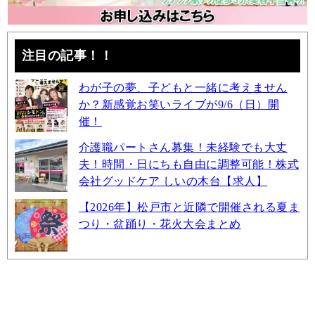
注目の記事！！
わが子の夢、子どもと一緒に考えません
か？新感覚お笑いライブが9/6（日）開
催！
介護職パートさん募集！未経験でも大丈
夫！時間・日にちも自由に調整可能！株式
会社グッドケア しいの木台【求人】
【2026年】松戸市と近隣で開催される夏ま
つり・盆踊り・花火大会まとめ