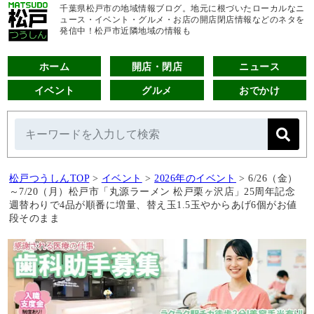
千葉県松戸市の地域情報ブログ。地元に根づいたローカルなニ
ュース・イベント・グルメ・お店の開店閉店情報などのネタを
発信中！松戸市近隣地域の情報も
ホーム
開店・閉店
ニュース
イベント
グルメ
おでかけ
松戸つうしんTOP
>
イベント
>
2026年のイベント
>
6/26（金）
～7/20（月）松戸市「丸源ラーメン 松戸栗ヶ沢店」25周年記念
週替わりで4品が順番に増量、替え玉1.5玉やからあげ6個がお値
段そのまま