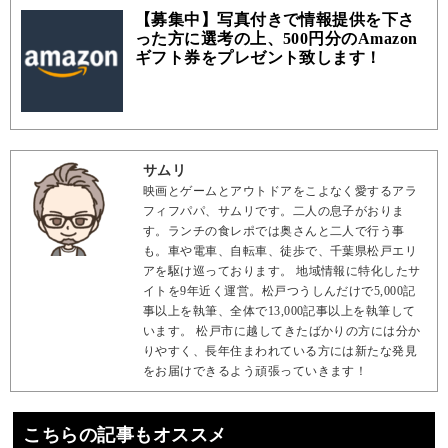
【募集中】写真付きで情報提供を下さ
った方に選考の上、500円分のAmazon
ギフト券をプレゼント致します！
サムリ
映画とゲームとアウトドアをこよなく愛するアラ
フィフパパ、サムリです。二人の息子がおりま
す。ランチの食レポでは奥さんと二人で行う事
も。車や電車、自転車、徒歩で、千葉県松戸エリ
アを駆け巡っております。 地域情報に特化したサ
イトを9年近く運営。松戸つうしんだけで5,000記
事以上を執筆、全体で13,000記事以上を執筆して
います。 松戸市に越してきたばかりの方には分か
りやすく、長年住まわれている方には新たな発見
をお届けできるよう頑張っていきます！
こちらの記事もオススメ