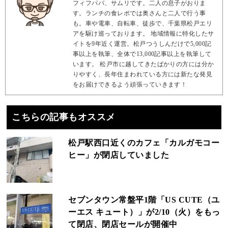
フィフパパ、サムリです。二人の息子がおりま
す。ランチの食レポでは奥さんと二人で行う事
も。車や電車、自転車、徒歩で、千葉県松戸エリ
アを駆け巡っております。 地域情報に特化したサ
イトを9年近く運営。松戸つうしんだけで5,000記
事以上を執筆、全体で13,000記事以上を執筆して
います。 松戸市に越してきたばかりの方には分か
りやすく、長年住まわれている方には新たな発見
をお届けできるよう頑張っていきます！
こちらの記事もオススメ
松戸駅西口近くのカフェ「カルガモコー
ヒー」が閉店していました
セブンタウン常盤平1階「US CUTE（ユ
ーエス キュート）」が2/10（火）をもっ
て閉店、閉店セールが開催中