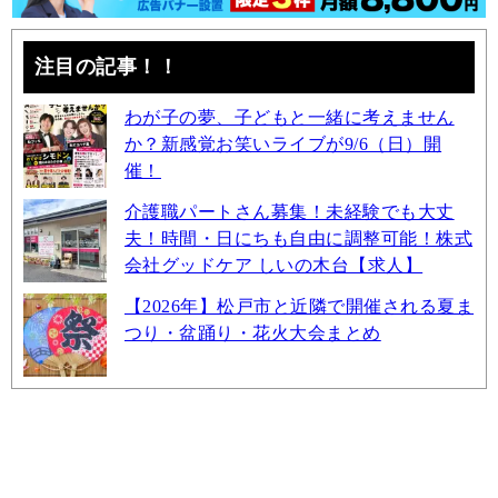
注目の記事！！
わが子の夢、子どもと一緒に考えません
か？新感覚お笑いライブが9/6（日）開
催！
介護職パートさん募集！未経験でも大丈
夫！時間・日にちも自由に調整可能！株式
会社グッドケア しいの木台【求人】
【2026年】松戸市と近隣で開催される夏ま
つり・盆踊り・花火大会まとめ