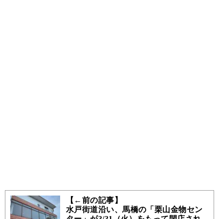
【←前の記事】
水戸街道沿い、馬橋の「栗山金物セン
ター」が3/31（火）をもって閉店され