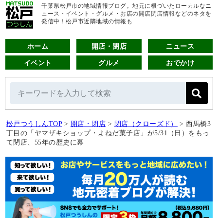
千葉県松戸市の地域情報ブログ。地元に根づいたローカルなニ
ュース・イベント・グルメ・お店の開店閉店情報などのネタを
発信中！松戸市近隣地域の情報も
ホーム
開店・閉店
ニュース
イベント
グルメ
おでかけ
松戸つうしんTOP
>
開店・閉店
>
閉店（クローズド）
>
西馬橋3
丁目の「ヤマザキショップ・よねだ菓子店」が5/31（日）をもっ
て閉店、55年の歴史に幕