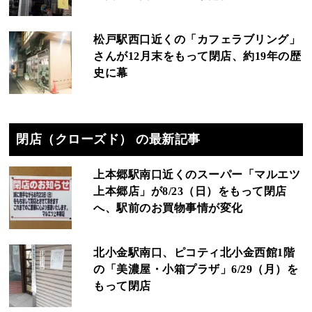
松戸駅西口近くの「カフェラブリング」
さんが12月末をもって閉店、約19年の歴
史に幕
閉店（クローズド） の最新記事
上本郷駅南口近くのスーパー「マルエツ
上本郷店」が8/23（日）をもって閉店
へ、駅前のお買物事情が変化
北小金駅南口、ピコティ北小金西館1階
の「美濃屋・小箱プラザ」6/29（月）を
もって閉店