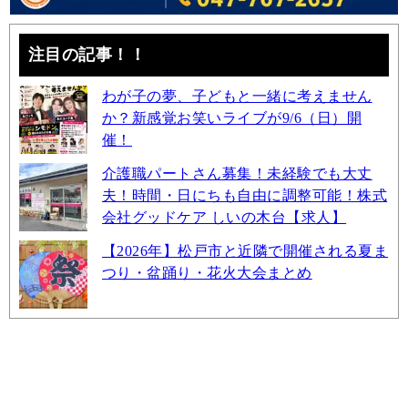
注目の記事！！
わが子の夢、子どもと一緒に考えません
か？新感覚お笑いライブが9/6（日）開
催！
介護職パートさん募集！未経験でも大丈
夫！時間・日にちも自由に調整可能！株式
会社グッドケア しいの木台【求人】
【2026年】松戸市と近隣で開催される夏ま
つり・盆踊り・花火大会まとめ