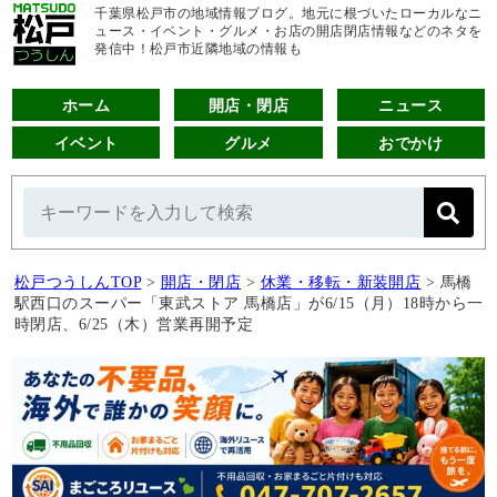
千葉県松戸市の地域情報ブログ。地元に根づいたローカルなニ
ュース・イベント・グルメ・お店の開店閉店情報などのネタを
発信中！松戸市近隣地域の情報も
ホーム
開店・閉店
ニュース
イベント
グルメ
おでかけ
松戸つうしんTOP
>
開店・閉店
>
休業・移転・新装開店
>
馬橋
駅西口のスーパー「東武ストア 馬橋店」が6/15（月）18時から一
時閉店、6/25（木）営業再開予定