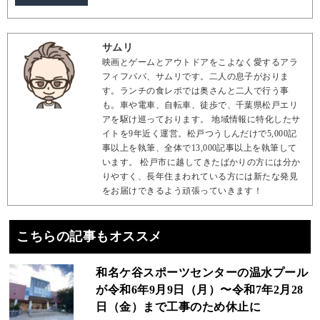
サムリ
映画とゲームとアウトドアをこよなく愛するアラ
フィフパパ、サムリです。二人の息子がおりま
す。ランチの食レポでは奥さんと二人で行う事
も。車や電車、自転車、徒歩で、千葉県松戸エリ
アを駆け巡っております。 地域情報に特化したサ
イトを9年近く運営。松戸つうしんだけで5,000記
事以上を執筆、全体で13,000記事以上を執筆して
います。 松戸市に越してきたばかりの方には分か
りやすく、長年住まわれている方には新たな発見
をお届けできるよう頑張っていきます！
こちらの記事もオススメ
和名ケ谷スポーツセンターの温水プール
が令和6年9月9日（月）〜令和7年2月28
日（金）まで工事のため休止に