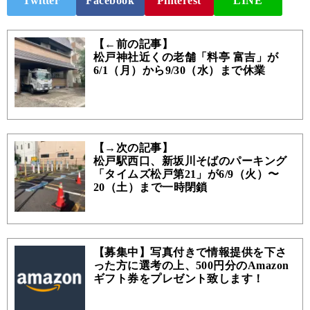
Twitter
Facebook
Pinterest
LINE
【←前の記事】
松戸神社近くの老舗「料亭 富吉」が
6/1（月）から9/30（水）まで休業
【→次の記事】
松戸駅西口、新坂川そばのパーキング
「タイムズ松戸第21」が6/9（火）〜
20（土）まで一時閉鎖
【募集中】写真付きで情報提供を下さ
った方に選考の上、500円分のAmazon
ギフト券をプレゼント致します！