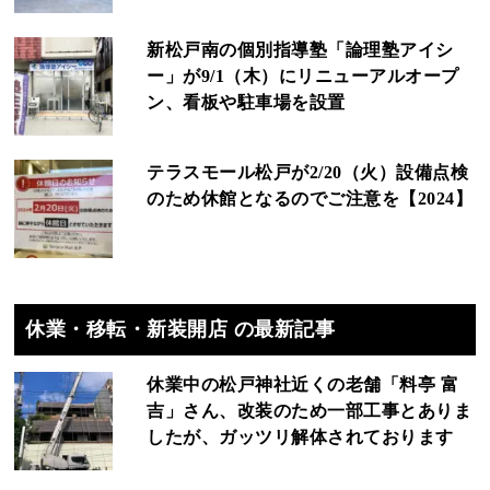
新松戸南の個別指導塾「論理塾アイシ
ー」が9/1（木）にリニューアルオープ
ン、看板や駐車場を設置
テラスモール松戸が2/20（火）設備点検
のため休館となるのでご注意を【2024】
休業・移転・新装開店 の最新記事
休業中の松戸神社近くの老舗「料亭 富
吉」さん、改装のため一部工事とありま
したが、ガッツリ解体されております