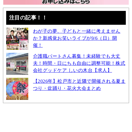
注目の記事！！
わが子の夢、子どもと一緒に考えません
か？新感覚お笑いライブが9/6（日）開
催！
介護職パートさん募集！未経験でも大丈
夫！時間・日にちも自由に調整可能！株式
会社グッドケア しいの木台【求人】
【2026年】松戸市と近隣で開催される夏ま
つり・盆踊り・花火大会まとめ