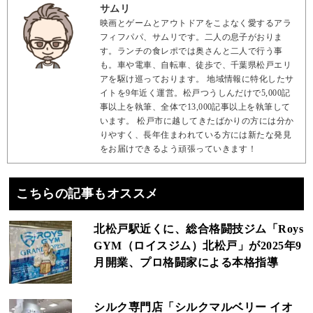
サムリ
映画とゲームとアウトドアをこよなく愛するアラ
フィフパパ、サムリです。二人の息子がおりま
す。ランチの食レポでは奥さんと二人で行う事
も。車や電車、自転車、徒歩で、千葉県松戸エリ
アを駆け巡っております。 地域情報に特化したサ
イトを9年近く運営。松戸つうしんだけで5,000記
事以上を執筆、全体で13,000記事以上を執筆して
います。 松戸市に越してきたばかりの方には分か
りやすく、長年住まわれている方には新たな発見
をお届けできるよう頑張っていきます！
こちらの記事もオススメ
北松戸駅近くに、総合格闘技ジム「Roys
GYM（ロイスジム）北松戸」が2025年9
月開業、プロ格闘家による本格指導
シルク専門店「シルクマルベリー イオ