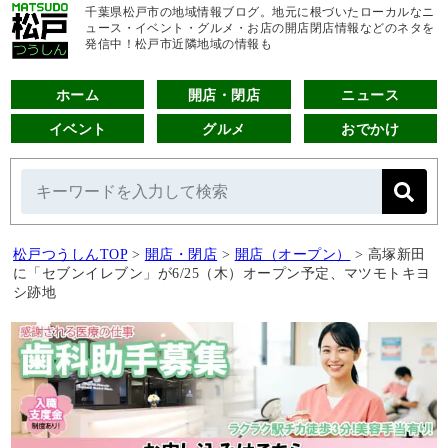
千葉県松戸市の地域情報ブログ。地元に根づいたローカルなニ
ュース・イベント・グルメ・お店の開店閉店情報などのネタを
発信中！松戸市近隣地域の情報も
ホーム
開店・閉店
ニュース
イベント
グルメ
おでかけ
松戸つうしんTOP
>
開店・閉店
>
開店（オープン）
>
高塚新田
に「セブンイレブン」が6/25（木）オープン予定、マツモトキヨ
シ跡地