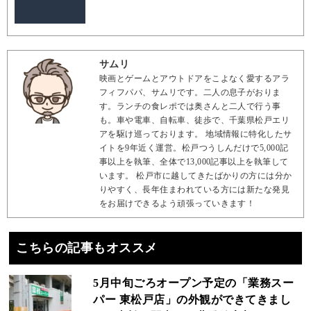
サムリ
映画とゲームとアウトドアをこよなく愛するアラ
フィフパパ、サムリです。二人の息子がおりま
す。ランチの食レポでは奥さんと二人で行う事
も。車や電車、自転車、徒歩で、千葉県松戸エリ
アを駆け巡っております。 地域情報に特化したサ
イトを9年近く運営。松戸つうしんだけで5,000記
事以上を執筆、全体で13,000記事以上を執筆して
います。 松戸市に越してきたばかりの方には分か
りやすく、長年住まわれている方には新たな発見
をお届けできるよう頑張っていきます！
こちらの記事もオススメ
5月中旬ごろオープン予定の「業務スー
パー 東松戸店」の外観ができてきまし