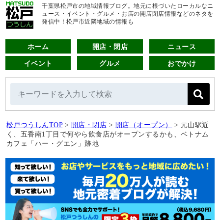
千葉県松戸市の地域情報ブログ。地元に根づいたローカルなニ
ュース・イベント・グルメ・お店の開店閉店情報などのネタを
発信中！松戸市近隣地域の情報も
ホーム
開店・閉店
ニュース
イベント
グルメ
おでかけ
松戸つうしんTOP
>
開店・閉店
>
開店（オープン）
>
元山駅近
く、五香南1丁目で何やら飲食店がオープンするかも、ベトナム
カフェ「ハー・グエン」跡地