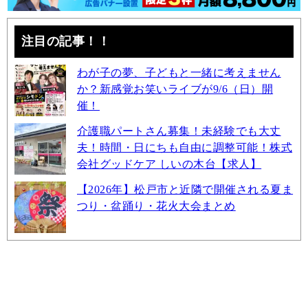
注目の記事！！
わが子の夢、子どもと一緒に考えません
か？新感覚お笑いライブが9/6（日）開
催！
介護職パートさん募集！未経験でも大丈
夫！時間・日にちも自由に調整可能！株式
会社グッドケア しいの木台【求人】
【2026年】松戸市と近隣で開催される夏ま
つり・盆踊り・花火大会まとめ