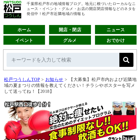
千葉県松戸市の地域情報ブログ。地元に根づいたローカルなニ
ュース・イベント・グルメ・お店の開店閉店情報などのネタを
発信中！松戸市近隣地域の情報も
ホーム
開店・閉店
ニュース
イベント
グルメ
おでかけ
松戸つうしんTOP
>
お知らせ
>
【大募集】松戸市内および近隣地
域の夏まつりの情報を教えてください！チラシやポスターを写メ
して送ってね！【2018】