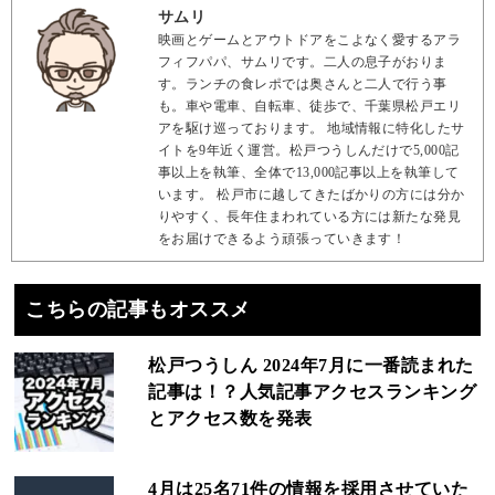
サムリ
映画とゲームとアウトドアをこよなく愛するアラ
フィフパパ、サムリです。二人の息子がおりま
す。ランチの食レポでは奥さんと二人で行う事
も。車や電車、自転車、徒歩で、千葉県松戸エリ
アを駆け巡っております。 地域情報に特化したサ
イトを9年近く運営。松戸つうしんだけで5,000記
事以上を執筆、全体で13,000記事以上を執筆して
います。 松戸市に越してきたばかりの方には分か
りやすく、長年住まわれている方には新たな発見
をお届けできるよう頑張っていきます！
こちらの記事もオススメ
松戸つうしん 2024年7月に一番読まれた
記事は！？人気記事アクセスランキング
とアクセス数を発表
4月は25名71件の情報を採用させていた