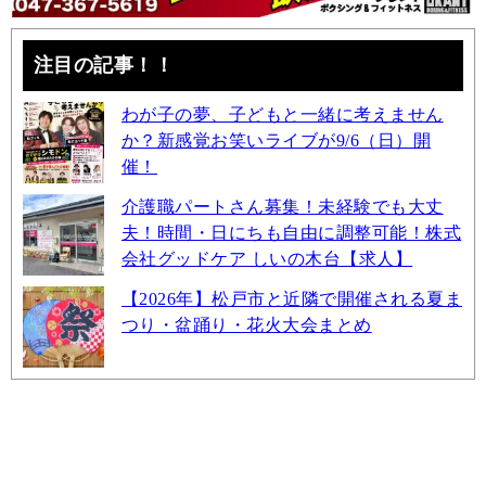
注目の記事！！
わが子の夢、子どもと一緒に考えません
か？新感覚お笑いライブが9/6（日）開
催！
介護職パートさん募集！未経験でも大丈
夫！時間・日にちも自由に調整可能！株式
会社グッドケア しいの木台【求人】
【2026年】松戸市と近隣で開催される夏ま
つり・盆踊り・花火大会まとめ