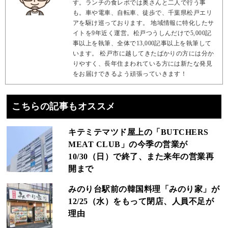
す。ランチの食レポでは奥さんと二人で行う事
も。車や電車、自転車、徒歩で、千葉県松戸エリ
アを駆け巡っております。 地域情報に特化したサ
イトを9年近く運営。松戸つうしんだけで5,000記
事以上を執筆、全体で13,000記事以上を執筆して
います。 松戸市に越してきたばかりの方には分か
りやすく、長年住まわれている方には新たな発見
をお届けできるよう頑張っていきます！
こちらの記事もオススメ
キテミテマツド屋上の「BUTCHERS
MEAT CLUB」の今季の営業が
10/30（日）で終了、また来年の営業再
開まで
みのり台駅前の韓国料理「みのり家」が
12/25（水）をもって閉店、人員不足が
理由