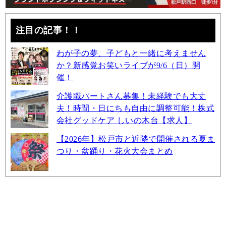
注目の記事！！
わが子の夢、子どもと一緒に考えません
か？新感覚お笑いライブが9/6（日）開
催！
介護職パートさん募集！未経験でも大丈
夫！時間・日にちも自由に調整可能！株式
会社グッドケア しいの木台【求人】
【2026年】松戸市と近隣で開催される夏ま
つり・盆踊り・花火大会まとめ