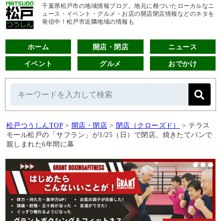
千葉県松戸市の地域情報ブログ。地元に根づいたローカルなニ
ュース・イベント・グルメ・お店の開店閉店情報などのネタを
発信中！松戸市近隣地域の情報も
ホーム
開店・閉店
ニュース
イベント
グルメ
おでかけ
松戸つうしんTOP
>
開店・閉店
>
閉店（クローズド）
>
テラス
モール松戸の「サフラン」が1/25（日）で閉店、焼きたてパンで
親しまれた6年間に幕