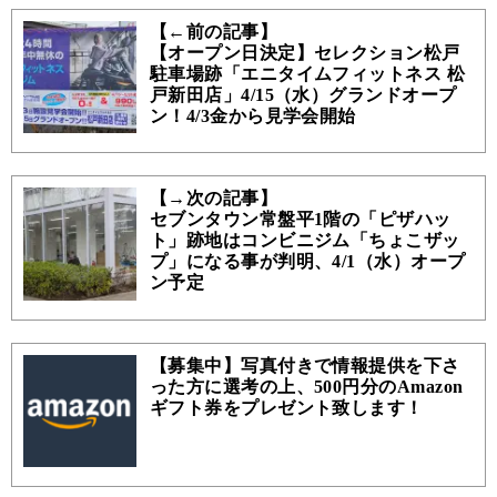
【←前の記事】
【オープン日決定】セレクション松戸
駐車場跡「エニタイムフィットネス 松
戸新田店」4/15（水）グランドオープ
ン！4/3金から見学会開始
【→次の記事】
セブンタウン常盤平1階の「ピザハッ
ト」跡地はコンビニジム「ちょこザッ
プ」になる事が判明、4/1（水）オープ
ン予定
【募集中】写真付きで情報提供を下さ
った方に選考の上、500円分のAmazon
ギフト券をプレゼント致します！