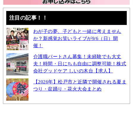
注目の記事！！
わが子の夢、子どもと一緒に考えません
か？新感覚お笑いライブが9/6（日）開
催！
介護職パートさん募集！未経験でも大丈
夫！時間・日にちも自由に調整可能！株式
会社グッドケア しいの木台【求人】
【2026年】松戸市と近隣で開催される夏ま
つり・盆踊り・花火大会まとめ