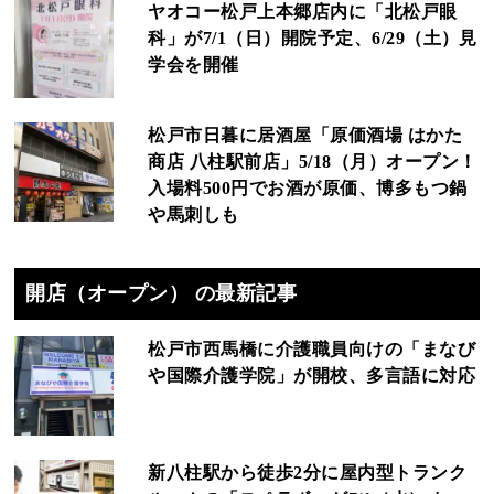
ヤオコー松戸上本郷店内に「北松戸眼
科」が7/1（日）開院予定、6/29（土）見
学会を開催
松戸市日暮に居酒屋「原価酒場 はかた
商店 八柱駅前店」5/18（月）オープン！
入場料500円でお酒が原価、博多もつ鍋
や馬刺しも
開店（オープン） の最新記事
松戸市西馬橋に介護職員向けの「まなび
や国際介護学院」が開校、多言語に対応
新八柱駅から徒歩2分に屋内型トランク