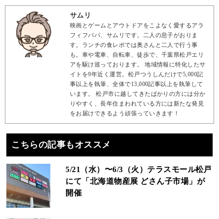
サムリ
映画とゲームとアウトドアをこよなく愛するアラ
フィフパパ、サムリです。二人の息子がおりま
す。ランチの食レポでは奥さんと二人で行う事
も。車や電車、自転車、徒歩で、千葉県松戸エリ
アを駆け巡っております。 地域情報に特化したサ
イトを9年近く運営。松戸つうしんだけで5,000記
事以上を執筆、全体で13,000記事以上を執筆して
います。 松戸市に越してきたばかりの方には分か
りやすく、長年住まわれている方には新たな発見
をお届けできるよう頑張っていきます！
こちらの記事もオススメ
5/21（水）〜6/3（火）テラスモール松戸
にて「北海道物産展 どさん子市場」が
開催