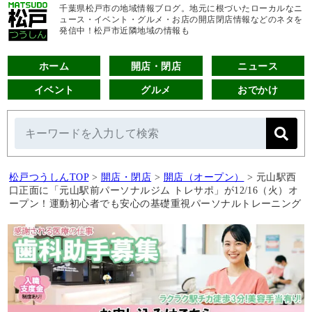
千葉県松戸市の地域情報ブログ。地元に根づいたローカルなニ
ュース・イベント・グルメ・お店の開店閉店情報などのネタを
発信中！松戸市近隣地域の情報も
ホーム
開店・閉店
ニュース
イベント
グルメ
おでかけ
松戸つうしんTOP
>
開店・閉店
>
開店（オープン）
>
元山駅西
口正面に「元山駅前パーソナルジム トレサポ」が12/16（火）オ
ープン！運動初心者でも安心の基礎重視パーソナルトレーニング