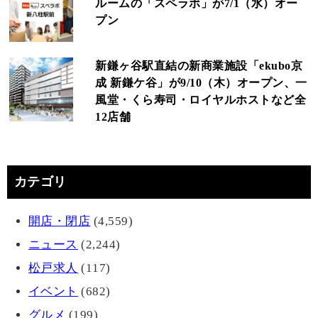
ルームの「スペラボ」が7/1（水）オー
プン
新鎌ヶ谷駅直結の新商業施設「ekubo京
成 新鎌ケ谷」が9/10（木）オープン、一
風堂・くら寿司・ロイヤルホストなど全
12店舗
カテゴリ
開店・閉店
(4,559)
ニュース
(2,244)
松戸求人
(117)
イベント
(682)
グルメ
(199)