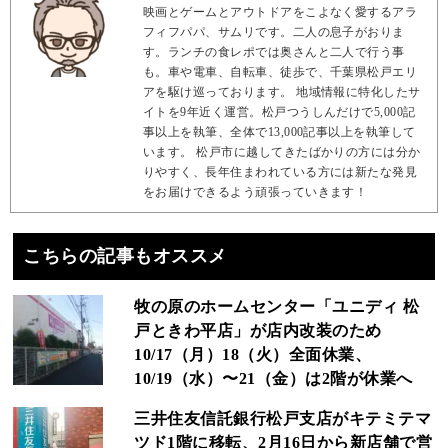
映画とゲームとアウトドアをこよなく愛するアラ
フィフパパ、サムリです。二人の息子がおりま
す。ランチの食レポでは奥さんと二人で行う事
も。車や電車、自転車、徒歩で、千葉県松戸エリ
アを駆け巡っております。 地域情報に特化したサ
イトを9年近く運営。松戸つうしんだけで5,000記
事以上を執筆、全体で13,000記事以上を執筆して
います。 松戸市に越してきたばかりの方には分か
りやすく、長年住まわれている方には新たな発見
をお届けできるよう頑張っていきます！
こちらの記事もオススメ
牧の原のホームセンター「ユニディ 松
戸ときわ平店」が店内改装のため
10/17（月）18（火）全面休業、
10/19（水）〜21（金）は2階が休業へ
三井住友信託銀行松戸支店がキテミテマ
ツド1階に移転、2月16日から新店舗で営