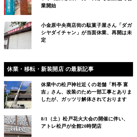
業開始
小金原中央商店街の駄菓子屋さん「ダガ
シヤダイチャン」が当面休業、再開は未
定
休業・移転・新装開店 の最新記事
休業中の松戸神社近くの老舗「料亭 富
吉」さん、改装のため一部工事とありま
したが、ガッツリ解体されております
8/1（土）松戸花火大会の開催に伴い、
アトレ松戸が全館20時閉店