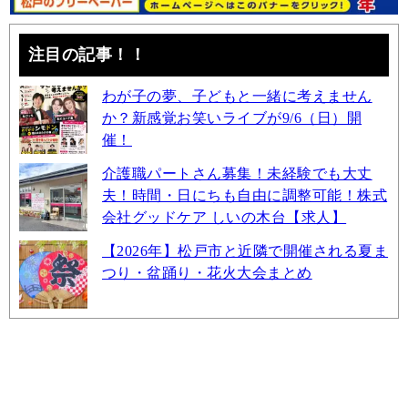
注目の記事！！
わが子の夢、子どもと一緒に考えません
か？新感覚お笑いライブが9/6（日）開
催！
介護職パートさん募集！未経験でも大丈
夫！時間・日にちも自由に調整可能！株式
会社グッドケア しいの木台【求人】
【2026年】松戸市と近隣で開催される夏ま
つり・盆踊り・花火大会まとめ