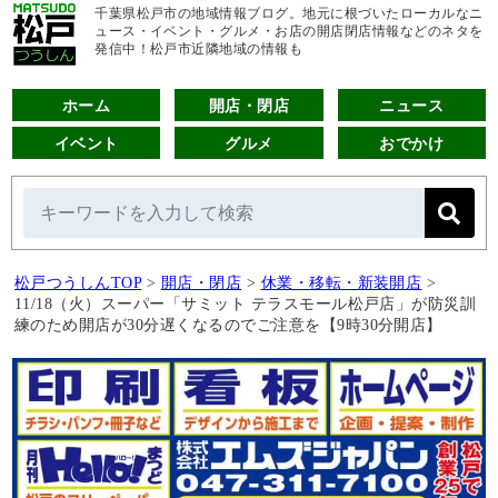
千葉県松戸市の地域情報ブログ。地元に根づいたローカルなニ
ュース・イベント・グルメ・お店の開店閉店情報などのネタを
発信中！松戸市近隣地域の情報も
ホーム
開店・閉店
ニュース
イベント
グルメ
おでかけ
松戸つうしんTOP
>
開店・閉店
>
休業・移転・新装開店
>
11/18（火）スーパー「サミット テラスモール松戸店」が防災訓
練のため開店が30分遅くなるのでご注意を【9時30分開店】