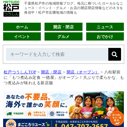
千葉県松戸市の地域情報ブログ。地元に根づいたローカルなニ
ュース・イベント・グルメ・お店の開店閉店情報などのネタを
発信中！松戸市近隣地域の情報も
ホーム
開店・閉店
ニュース
イベント
グルメ
おでかけ
松戸つうしんTOP
>
開店・閉店
>
開店（オープン）
>
八柱駅前
に「もつ煮込み定食 一徳屋」がオープン！大ぶりで柔らかな、も
つ煮込みが味わえる新店舗