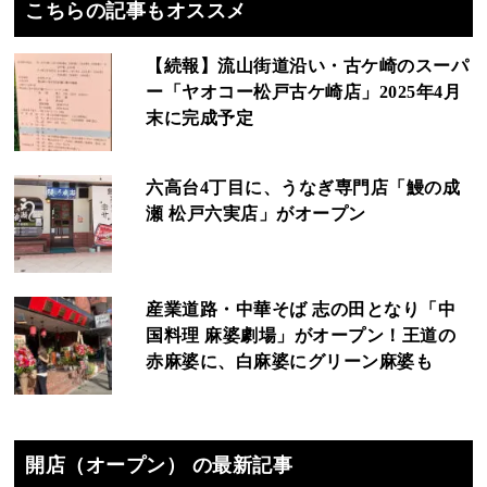
こちらの記事もオススメ
【続報】流山街道沿い・古ケ崎のスーパ
ー「ヤオコー松戸古ケ崎店」2025年4月
末に完成予定
六高台4丁目に、うなぎ専門店「鰻の成
瀬 松戸六実店」がオープン
産業道路・中華そば 志の田となり「中
国料理 麻婆劇場」がオープン！王道の
赤麻婆に、白麻婆にグリーン麻婆も
開店（オープン） の最新記事