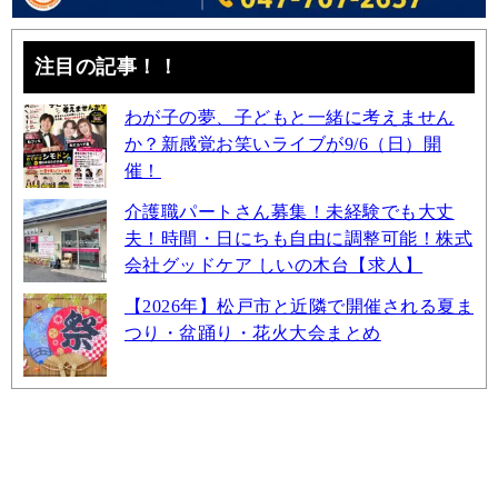
注目の記事！！
わが子の夢、子どもと一緒に考えません
か？新感覚お笑いライブが9/6（日）開
催！
介護職パートさん募集！未経験でも大丈
夫！時間・日にちも自由に調整可能！株式
会社グッドケア しいの木台【求人】
【2026年】松戸市と近隣で開催される夏ま
つり・盆踊り・花火大会まとめ