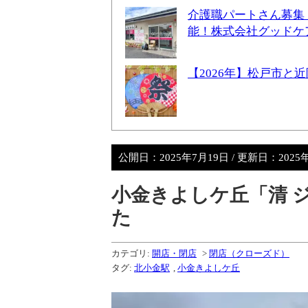
介護職パートさん募集
能！株式会社グッドケ
【2026年】松戸市
公開日：
2025年7月19日
/ 更新日：
2025
小金きよしケ丘「清 
た
カテゴリ:
開店・閉店
>
閉店（クローズド）
タグ:
北小金駅
,
小金きよしケ丘