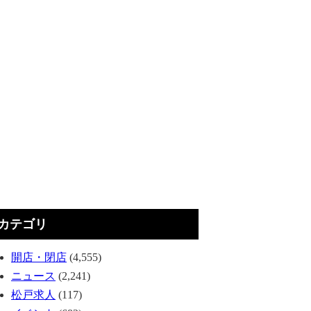
カテゴリ
開店・閉店
(4,555)
ニュース
(2,241)
松戸求人
(117)