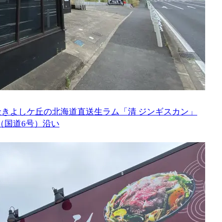
きよしケ丘の北海道直送生ラム「清 ジンギスカン」
（国道6号）沿い