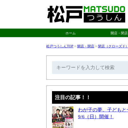
ホーム
開店・閉店
松戸つうしんTOP
>
開店・閉店
>
閉店（クローズド
注目の記事！！
わが子の夢、子どもと
9/6（日）開催！