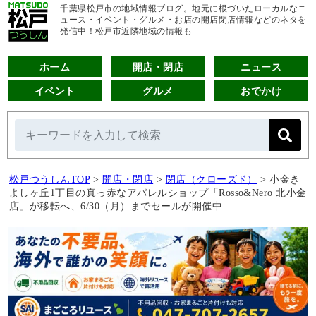
千葉県松戸市の地域情報ブログ。地元に根づいたローカルなニ
ュース・イベント・グルメ・お店の開店閉店情報などのネタを
発信中！松戸市近隣地域の情報も
ホーム
開店・閉店
ニュース
イベント
グルメ
おでかけ
松戸つうしんTOP
>
開店・閉店
>
閉店（クローズド）
>
小金き
よしヶ丘1丁目の真っ赤なアパレルショップ「Rosso&Nero 北小金
店」が移転へ、6/30（月）までセールが開催中