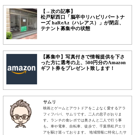
【→次の記事】
松戸駅西口「脳卒中リハビリパートナ
ーズ haReAz（ハレアス）」が閉店、
テナント募集中の状態
【募集中】写真付きで情報提供を下さ
った方に選考の上、500円分のAmazon
ギフト券をプレゼント致します！
サムリ
映画とゲームとアウトドアをこよなく愛するアラ
フィフパパ、サムリです。二人の息子がおりま
す。ランチの食レポでは奥さんと二人で行う事
も。車や電車、自転車、徒歩で、千葉県松戸エリ
アを駆け巡っております。 地域情報に特化したサ