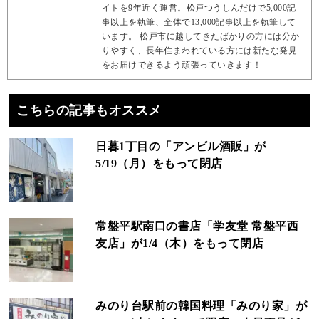
イトを9年近く運営。松戸つうしんだけで5,000記
事以上を執筆、全体で13,000記事以上を執筆して
います。 松戸市に越してきたばかりの方には分か
りやすく、長年住まわれている方には新たな発見
をお届けできるよう頑張っていきます！
こちらの記事もオススメ
日暮1丁目の「アンビル酒販」が
5/19（月）をもって閉店
常盤平駅南口の書店「学友堂 常盤平西
友店」が1/4（木）をもって閉店
みのり台駅前の韓国料理「みのり家」が