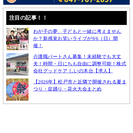
注目の記事！！
わが子の夢、子どもと一緒に考えません
か？新感覚お笑いライブが9/6（日）開
催！
介護職パートさん募集！未経験でも大丈
夫！時間・日にちも自由に調整可能！株式
会社グッドケア しいの木台【求人】
【2026年】松戸市と近隣で開催される夏ま
つり・盆踊り・花火大会まとめ