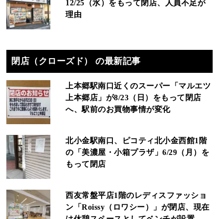
12/25（水）をもって閉店、人員不足が
理由
閉店（クローズド） の最新記事
上本郷駅南口近くのスーパー「マルエツ
上本郷店」が8/23（日）をもって閉店
へ、駅前のお買物事情が変化
北小金駅南口、ピコティ北小金西館1階
の「美濃屋・小箱プラザ」6/29（月）を
もって閉店
西友常盤平店1階のレディスファッショ
ン「Roissy（ロワシー）」が閉店、現在
は休憩スペースとしてベンチが設置