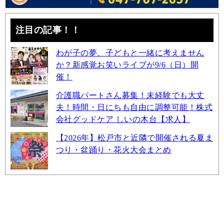
注目の記事！！
わが子の夢、子どもと一緒に考えません
か？新感覚お笑いライブが9/6（日）開
催！
介護職パートさん募集！未経験でも大丈
夫！時間・日にちも自由に調整可能！株式
会社グッドケア しいの木台【求人】
【2026年】松戸市と近隣で開催される夏ま
つり・盆踊り・花火大会まとめ