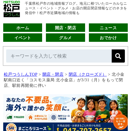
千葉県松戸市の地域情報ブログ。地元に根づいたローカルなニ
ュース・イベント・グルメ・お店の開店閉店情報などのネタを
発信中！松戸市近隣地域の情報も
ホーム
開店・閉店
ニュース
イベント
グルメ
おでかけ
松戸つうしんTOP
>
開店・閉店
>
閉店（クローズド）
>
北小金
駅南口近く「コスモス薬局 北小金店」が3/31（月）をもって閉
店、駅前再開発に伴い