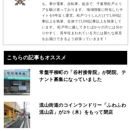
も。車や電車、自転車、徒歩で、千葉県松戸エリ
アを駆け巡っております。 地域情報に特化したサ
イトを9年近く運営。松戸つうしんだけで5,000記
事以上を執筆、全体で13,000記事以上を執筆して
います。 松戸市に越してきたばかりの方には分か
りやすく、長年住まわれている方には新たな発見
をお届けできるよう頑張っていきます！
こちらの記事もオススメ
常盤平柳町の「谷村接骨院」が閉院、テ
ナント募集になっていました
流山街道のコインランドリー「ふわふわ
流山店」が2/9（木）をもって閉店