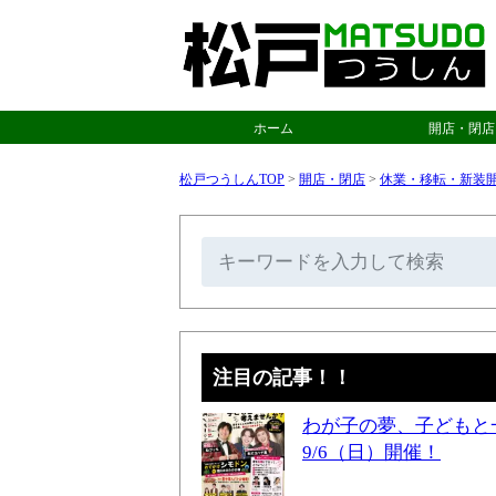
ホーム
開店・閉店
松戸つうしんTOP
>
開店・閉店
>
休業・移転・新装
注目の記事！！
わが子の夢、子どもと
9/6（日）開催！