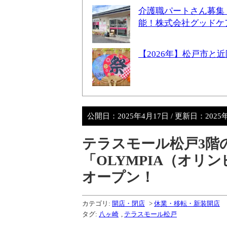
介護職パートさん募集
能！株式会社グッドケ
【2026年】松戸市
公開日：
2025年4月17日
/ 更新日：
2025
テラスモール松戸3階
「OLYMPIA（オリ
オープン！
カテゴリ:
開店・閉店
>
休業・移転・新装開店
タグ:
八ヶ崎
,
テラスモール松戸