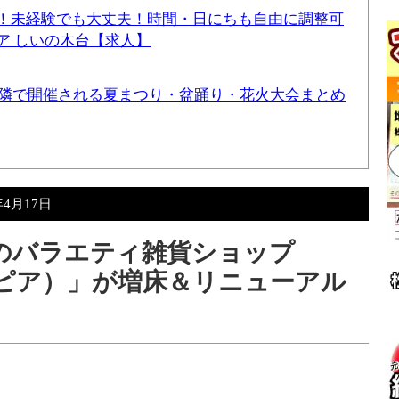
！未経験でも大丈夫！時間・日にちも自由に調整可
ア しいの木台【求人】
と近隣で開催される夏まつり・盆踊り・花火大会まとめ
年4月17日
のバラエティ雑貨ショップ
ンピア）」が増床＆リニューアル