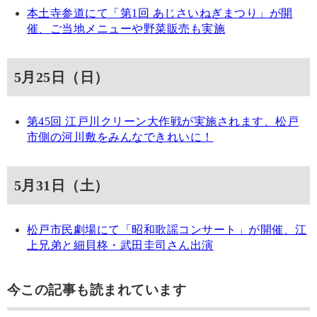
本土寺参道にて「第1回 あじさいねぎまつり」が開
催、ご当地メニューや野菜販売も実施
5月25日（日）
第45回 江戸川クリーン大作戦が実施されます、松戸
市側の河川敷をみんなできれいに！
5月31日（土）
松戸市民劇場にて「昭和歌謡コンサート」が開催、江
上兄弟と細貝柊・武田圭司さん出演
今この記事も読まれています