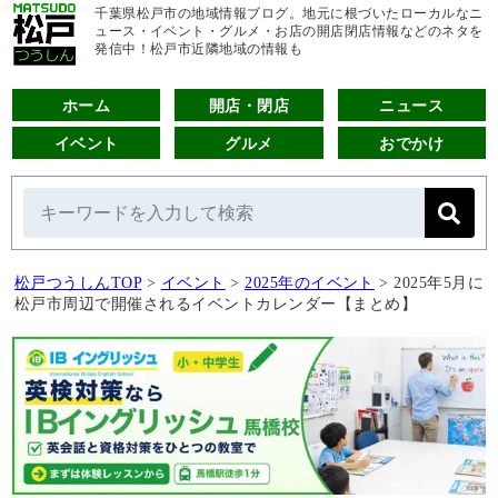
千葉県松戸市の地域情報ブログ。地元に根づいたローカルなニ
ュース・イベント・グルメ・お店の開店閉店情報などのネタを
発信中！松戸市近隣地域の情報も
ホーム
開店・閉店
ニュース
イベント
グルメ
おでかけ
松戸つうしんTOP
>
イベント
>
2025年のイベント
>
2025年5月に
松戸市周辺で開催されるイベントカレンダー【まとめ】