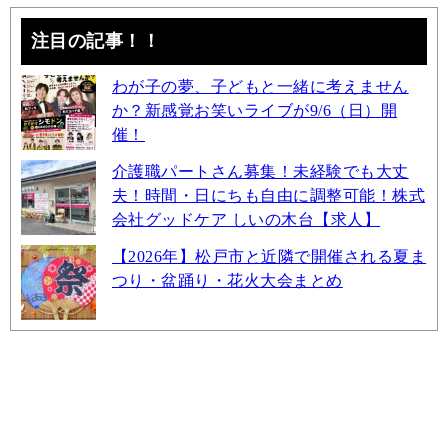
注目の記事！！
わが子の夢、子どもと一緒に考えません
か？新感覚お笑いライブが9/6（日）開
催！
介護職パートさん募集！未経験でも大丈
夫！時間・日にちも自由に調整可能！株式
会社グッドケア しいの木台【求人】
【2026年】松戸市と近隣で開催される夏ま
つり・盆踊り・花火大会まとめ