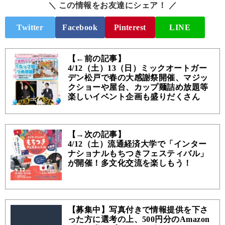
＼ この情報をお友達にシェア！ ／
Twitter
Facebook
Pinterest
LINE
【←前の記事】
4/12（土）13（日）ミックオートガー
デン松戸で春の大感謝祭開催、マジッ
クショーや屋台、カップ麺詰め放題等
楽しいイベント企画も盛りだくさん
【→次の記事】
4/12（土）流通経済大学で「インター
ナショナルもちつきフェスティバル」
が開催！多文化交流を楽しもう！
【募集中】写真付きで情報提供を下さ
った方に選考の上、500円分のAmazon