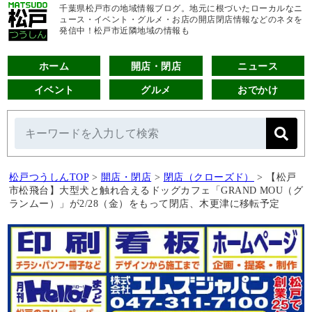
千葉県松戸市の地域情報ブログ。地元に根づいたローカルなニ
ュース・イベント・グルメ・お店の開店閉店情報などのネタを
発信中！松戸市近隣地域の情報も
ホーム
開店・閉店
ニュース
イベント
グルメ
おでかけ
松戸つうしんTOP
>
開店・閉店
>
閉店（クローズド）
>
【松戸
市松飛台】大型犬と触れ合えるドッグカフェ「GRAND MOU（グ
ランムー）」が2/28（金）をもって閉店、木更津に移転予定