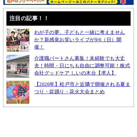
注目の記事！！
わが子の夢、子どもと一緒に考えません
か？新感覚お笑いライブが9/6（日）開
催！
介護職パートさん募集！未経験でも大丈
夫！時間・日にちも自由に調整可能！株式
会社グッドケア しいの木台【求人】
【2026年】松戸市と近隣で開催される夏ま
つり・盆踊り・花火大会まとめ