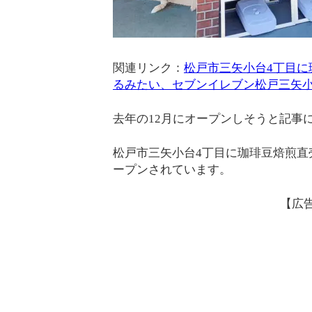
関連リンク：
松戸市三矢小台4丁目
るみたい、セブンイレブン松戸三矢
去年の12月にオープンしそうと記事
松戸市三矢小台4丁目に珈琲豆焙煎直売
ープンされています。
【広