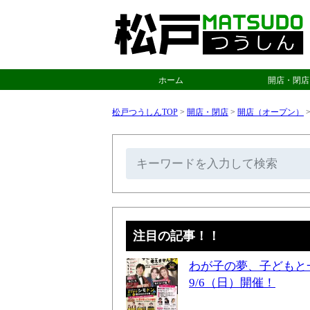
ホーム
開店・閉店
松戸つうしんTOP
>
開店・閉店
>
開店（オープン）
注目の記事！！
わが子の夢、子どもと
9/6（日）開催！