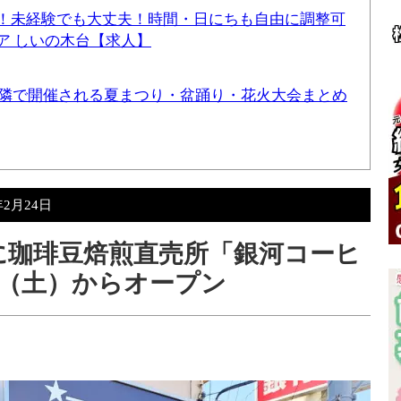
！未経験でも大丈夫！時間・日にちも自由に調整可
ア しいの木台【求人】
と近隣で開催される夏まつり・盆踊り・花火大会まとめ
年2月24日
に珈琲豆焙煎直売所「銀河コーヒ
15（土）からオープン