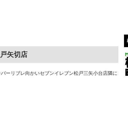
松戸矢切店
ーパーリブレ向かいセブンイレブン松戸三矢小台店隣に