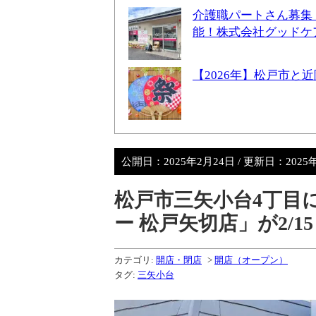
介護職パートさん募集
能！株式会社グッドケ
【2026年】松戸市
公開日：
2025年2月24日
/ 更新日：
2025
松戸市三矢小台4丁目
ー 松戸矢切店」が2/
カテゴリ:
開店・閉店
>
開店（オープン）
タグ:
三矢小台