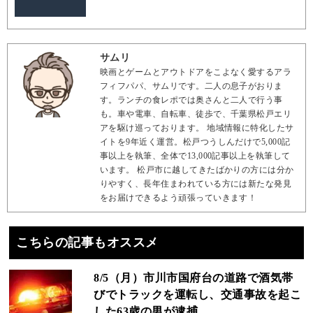
サムリ
映画とゲームとアウトドアをこよなく愛するアラ
フィフパパ、サムリです。二人の息子がおりま
す。ランチの食レポでは奥さんと二人で行う事
も。車や電車、自転車、徒歩で、千葉県松戸エリ
アを駆け巡っております。 地域情報に特化したサ
イトを9年近く運営。松戸つうしんだけで5,000記
事以上を執筆、全体で13,000記事以上を執筆して
います。 松戸市に越してきたばかりの方には分か
りやすく、長年住まわれている方には新たな発見
をお届けできるよう頑張っていきます！
こちらの記事もオススメ
8/5（月）市川市国府台の道路で酒気帯
びでトラックを運転し、交通事故を起こ
した63歳の男が逮捕