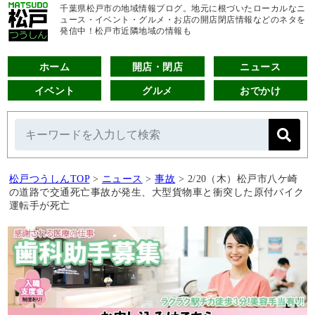
千葉県松戸市の地域情報ブログ。地元に根づいたローカルなニ
ュース・イベント・グルメ・お店の開店閉店情報などのネタを
発信中！松戸市近隣地域の情報も
ホーム
開店・閉店
ニュース
イベント
グルメ
おでかけ
松戸つうしんTOP
>
ニュース
>
事故
>
2/20（木）松戸市八ケ崎
の道路で交通死亡事故が発生、大型貨物車と衝突した原付バイク
運転手が死亡