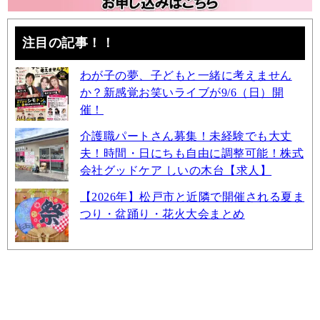
注目の記事！！
わが子の夢、子どもと一緒に考えません
か？新感覚お笑いライブが9/6（日）開
催！
介護職パートさん募集！未経験でも大丈
夫！時間・日にちも自由に調整可能！株式
会社グッドケア しいの木台【求人】
【2026年】松戸市と近隣で開催される夏ま
つり・盆踊り・花火大会まとめ