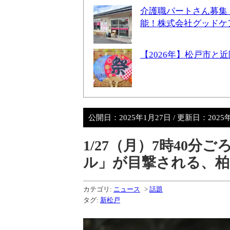
介護職パートさん募集
能！株式会社グッドケ
【2026年】松戸市
公開日：
2025年1月27日
/ 更新日：
2025
1/27（月）7時40
ル」が目撃される、柏
カテゴリ:
ニュース
>
話題
タグ:
新松戸