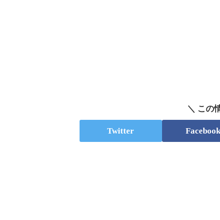
＼ この
Twitter
Faceboo