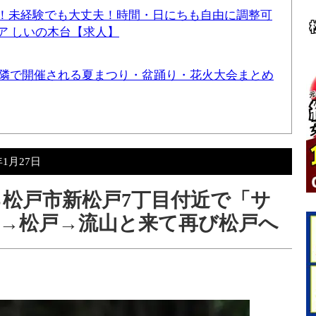
！未経験でも大丈夫！時間・日にちも自由に調整可
ア しいの木台【求人】
と近隣で開催される夏まつり・盆踊り・花火大会まとめ
年1月27日
分ごろ松戸市新松戸7丁目付近で「サ
→松戸→流山と来て再び松戸へ