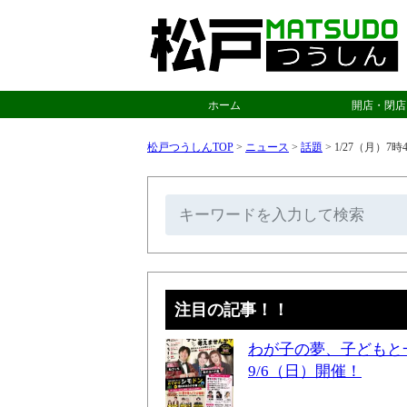
ホーム
開店・閉店
松戸つうしんTOP
>
ニュース
>
話題
>
1/27（月）
注目の記事！！
わが子の夢、子どもと
9/6（日）開催！