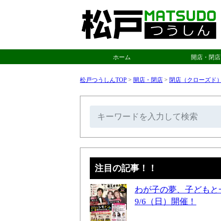
ホーム
開店・閉店
松戸つうしんTOP
>
開店・閉店
>
閉店（クローズド
注目の記事！！
わが子の夢、子どもと
9/6（日）開催！