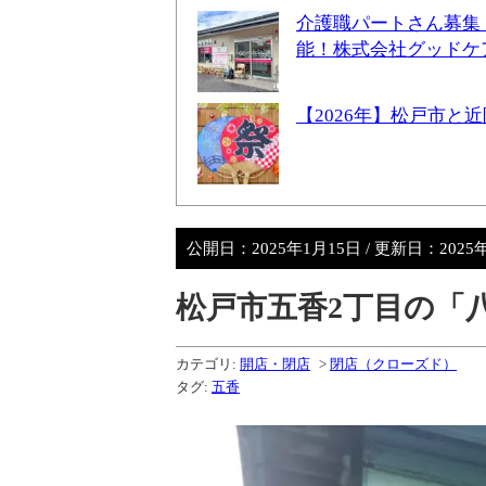
介護職パートさん募集
能！株式会社グッドケ
【2026年】松戸市
公開日：
2025年1月15日
/ 更新日：
2025
松戸市五香2丁目の「
カテゴリ:
開店・閉店
>
閉店（クローズド）
タグ:
五香