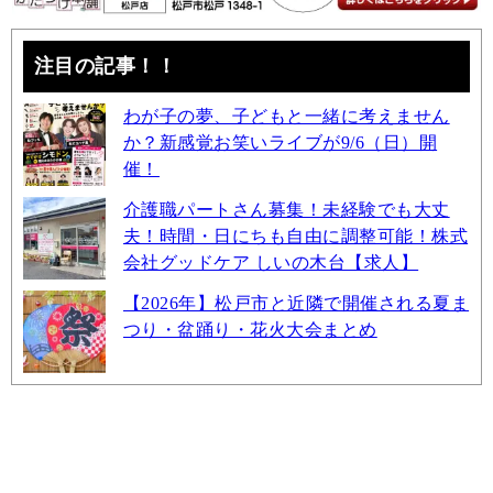
注目の記事！！
わが子の夢、子どもと一緒に考えません
か？新感覚お笑いライブが9/6（日）開
催！
介護職パートさん募集！未経験でも大丈
夫！時間・日にちも自由に調整可能！株式
会社グッドケア しいの木台【求人】
【2026年】松戸市と近隣で開催される夏ま
つり・盆踊り・花火大会まとめ