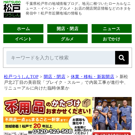
千葉県松戸市の地域情報ブログ。地元に根づいたローカルなニ
ュース・イベント・グルメ・お店の開店閉店情報などのネタを
発信中！松戸市近隣地域の情報も
ホーム
開店・閉店
ニュース
イベント
グルメ
おでかけ
松戸つうしんTOP
>
開店・閉店
>
休業・移転・新装開店
>
新松
戸北2丁目の美容院「ブレイク・スルー」で内装工事が進行中、
リニューアルに向けた臨時休業か