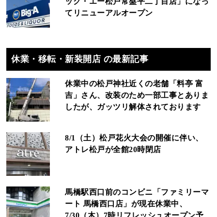
ッグ・エー松戸常盤平二丁目店」になっ
てリニューアルオープン
休業・移転・新装開店 の最新記事
休業中の松戸神社近くの老舗「料亭 富
吉」さん、改装のため一部工事とありま
したが、ガッツリ解体されております
8/1（土）松戸花火大会の開催に伴い、
アトレ松戸が全館20時閉店
馬橋駅西口前のコンビニ「ファミリーマ
ート 馬橋西口店」が現在休業中、
7/30（木）7時リフレッシュオープン予