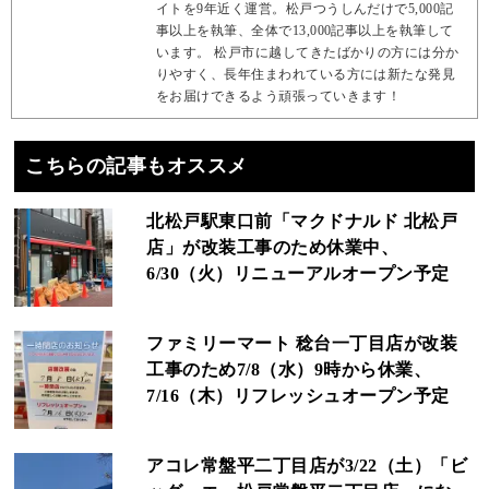
イトを9年近く運営。松戸つうしんだけで5,000記
事以上を執筆、全体で13,000記事以上を執筆して
います。 松戸市に越してきたばかりの方には分か
りやすく、長年住まわれている方には新たな発見
をお届けできるよう頑張っていきます！
こちらの記事もオススメ
北松戸駅東口前「マクドナルド 北松戸
店」が改装工事のため休業中、
6/30（火）リニューアルオープン予定
ファミリーマート 稔台一丁目店が改装
工事のため7/8（水）9時から休業、
7/16（木）リフレッシュオープン予定
アコレ常盤平二丁目店が3/22（土）「ビ