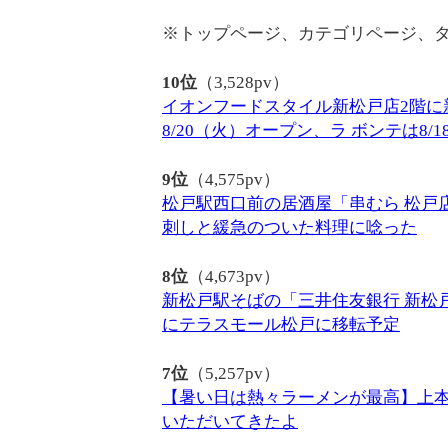
※トップページ、カテゴリページ、
10位
（3,528pv）
イオンフードスタイル新松戸店2階に
8/20（火）オープン、ラ ボンテは8/
9位
（4,575pv）
松戸駅西口前の居酒屋「串むら 松戸
刺しと緩急のついた料理に唸った
8位
（4,673pv）
新松戸駅そばの「三井住友銀行 新松戸
にテラスモール松戸に移転予定
7位
（5,257pv）
【暑い日は熱々ラーメンが最高】上
いただいてきたよ