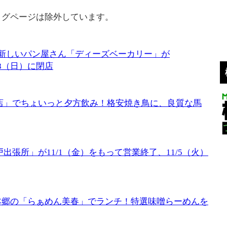
タグページは除外しています。
新しいパン屋さん「ディーズベーカリー」が
18（日）に閉店
店」でちょいっと夕方飲み！格安焼き鳥に、良質な馬
出張所」が11/1（金）をもって営業終了、11/5（火）
本郷の「らぁめん美春」でランチ！特選味噌らーめんを