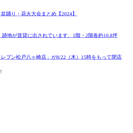
盆踊り・花火大会まとめ【2024】
跡地が賃貸に出されています、1階・2階各約10.8坪
ブン松戸八ヶ崎店」が8/22（木）15時をもって閉店
！