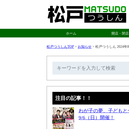
ホーム
開店・閉店
松戸つうしんTOP
>
お知らせ
>
松戸つうしん 202
注目の記事！！
わが子の夢、子どもと
9/6（日）開催！