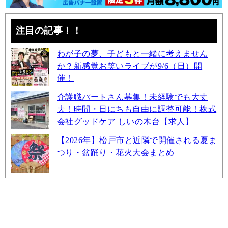
注目の記事！！
わが子の夢、子どもと一緒に考えません
か？新感覚お笑いライブが9/6（日）開
催！
介護職パートさん募集！未経験でも大丈
夫！時間・日にちも自由に調整可能！株式
会社グッドケア しいの木台【求人】
【2026年】松戸市と近隣で開催される夏ま
つり・盆踊り・花火大会まとめ