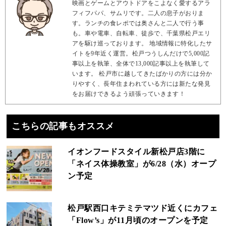
映画とゲームとアウトドアをこよなく愛するアラ
フィフパパ、サムリです。二人の息子がおりま
す。ランチの食レポでは奥さんと二人で行う事
も。車や電車、自転車、徒歩で、千葉県松戸エリ
アを駆け巡っております。 地域情報に特化したサ
イトを9年近く運営。松戸つうしんだけで5,000記
事以上を執筆、全体で13,000記事以上を執筆して
います。 松戸市に越してきたばかりの方には分か
りやすく、長年住まわれている方には新たな発見
をお届けできるよう頑張っていきます！
こちらの記事もオススメ
イオンフードスタイル新松戸店3階に
「ネイス体操教室」が6/28（水）オープ
ン予定
松戸駅西口キテミテマツド近くにカフェ
「Flow’s」が11月頃のオープンを予定