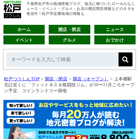
千葉県松戸市の地域情報ブログ。地元に根づいたローカルなニ
ュース・イベント・グルメ・お店の開店閉店情報などのネタを
発信中！松戸市近隣地域の情報も
ホーム
開店・閉店
ニュース
イベント
グルメ
おでかけ
松戸つうしんTOP
>
開店・閉店
>
開店（オープン）
>
上本郷駅
北口近くに「フィットネス＆格闘技ジム」が10〜11月ごろオープ
ン予定、コインランドリー跡地