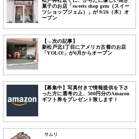
松戸神社近くに、からだに優しい焼き
菓子のお店「sweets shop gem（スイー
ツショップジェム）」が 9/26（木）オ
ープン
【→次の記事】
新松戸北1丁目にアメリカ古着のお店
「YOLO!」が6月からオープン
【募集中】写真付きで情報提供を下さ
った方に選考の上、500円分のAmazon
ギフト券をプレゼント致します！
サムリ