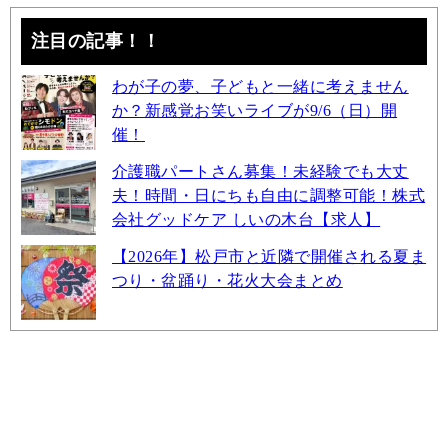
注目の記事！！
わが子の夢、子どもと一緒に考えません
か？新感覚お笑いライブが9/6（日）開
催！
介護職パートさん募集！未経験でも大丈
夫！時間・日にちも自由に調整可能！株式
会社グッドケア しいの木台【求人】
【2026年】松戸市と近隣で開催される夏ま
つり・盆踊り・花火大会まとめ