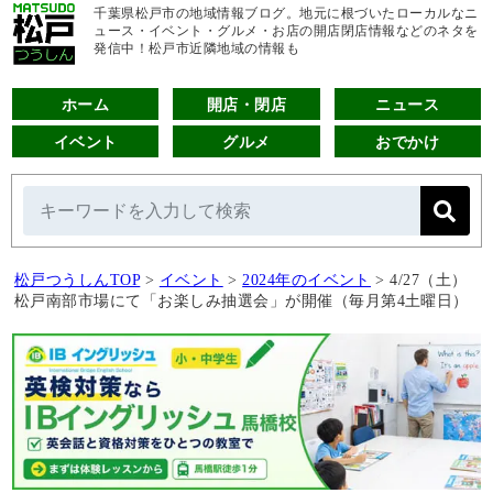
千葉県松戸市の地域情報ブログ。地元に根づいたローカルなニ
ュース・イベント・グルメ・お店の開店閉店情報などのネタを
発信中！松戸市近隣地域の情報も
ホーム
開店・閉店
ニュース
イベント
グルメ
おでかけ
松戸つうしんTOP
>
イベント
>
2024年のイベント
>
4/27（土）
松戸南部市場にて「お楽しみ抽選会」が開催（毎月第4土曜日）