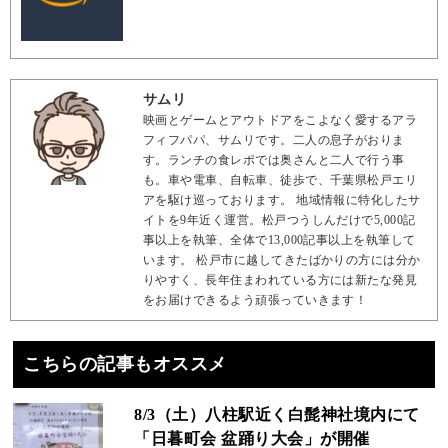
サムリ
映画とゲームとアウトドアをこよなく愛するアラ
フィフパパ、サムリです。二人の息子がおりま
す。ランチの食レポでは奥さんと二人で行う事
も。車や電車、自転車、徒歩で、千葉県松戸エリ
アを駆け巡っております。 地域情報に特化したサ
イトを9年近く運営。松戸つうしんだけで5,000記
事以上を執筆、全体で13,000記事以上を執筆して
います。 松戸市に越してきたばかりの方には分か
りやすく、長年住まわれている方には新たな発見
をお届けできるよう頑張っていきます！
こちらの記事もオススメ
8/3（土）八柱駅近く白髭神社境内にて
「日暮町会 盆踊り大会」が開催