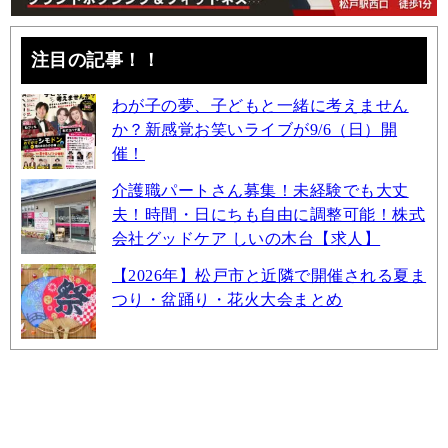
注目の記事！！
わが子の夢、子どもと一緒に考えません
か？新感覚お笑いライブが9/6（日）開
催！
介護職パートさん募集！未経験でも大丈
夫！時間・日にちも自由に調整可能！株式
会社グッドケア しいの木台【求人】
【2026年】松戸市と近隣で開催される夏ま
つり・盆踊り・花火大会まとめ