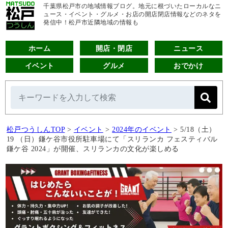
千葉県松戸市の地域情報ブログ。地元に根づいたローカルなニ
ュース・イベント・グルメ・お店の開店閉店情報などのネタを
発信中！松戸市近隣地域の情報も
ホーム
開店・閉店
ニュース
イベント
グルメ
おでかけ
松戸つうしんTOP
>
イベント
>
2024年のイベント
>
5/18（土）
19 （日）鎌ケ谷市役所駐車場にて「スリランカ フェスティバル
鎌ケ谷 2024」が開催、スリランカの文化が楽しめる