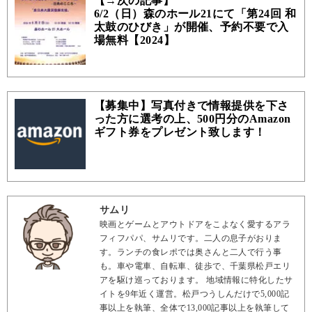
【→次の記事】
6/2（日）森のホール21にて「第24回 和
太鼓のひびき」が開催、予約不要で入
場無料【2024】
【募集中】写真付きで情報提供を下さ
った方に選考の上、500円分のAmazon
ギフト券をプレゼント致します！
サムリ
映画とゲームとアウトドアをこよなく愛するアラ
フィフパパ、サムリです。二人の息子がおりま
す。ランチの食レポでは奥さんと二人で行う事
も。車や電車、自転車、徒歩で、千葉県松戸エリ
アを駆け巡っております。 地域情報に特化したサ
イトを9年近く運営。松戸つうしんだけで5,000記
事以上を執筆、全体で13,000記事以上を執筆して