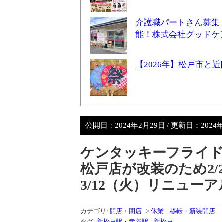
介護職パートさん募集
能！株式会社グッドケ
【2026年】松戸市
公開日：
2024年2月29日
/ 更新日：
2024
ケンタッキーフライド
松戸店が改装のため2/
3/12（火）リニュー
カテゴリ:
開店・閉店
>
休業・移転・新装開店
タグ:
新松戸駅・幸谷駅
,
新松戸