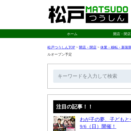
ホーム
開店・閉店
松戸つうしんTOP
>
開店・閉店
>
休業・移転・新装
ルオープン予定
注目の記事！！
わが子の夢、子どもと
9/6（日）開催！