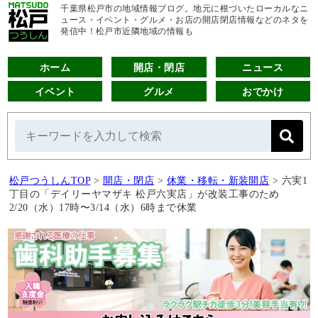
千葉県松戸市の地域情報ブログ。地元に根づいたローカルなニ
ュース・イベント・グルメ・お店の開店閉店情報などのネタを
発信中！松戸市近隣地域の情報も
ホーム
開店・閉店
ニュース
イベント
グルメ
おでかけ
松戸つうしんTOP
>
開店・閉店
>
休業・移転・新装開店
>
六実1
丁目の「デイリーヤマザキ 松戸六実店」が改装工事のため
2/20（水）17時〜3/14（水）6時まで休業