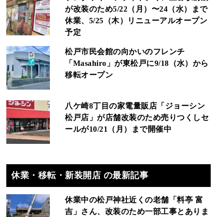
が改装のため5/22（月）〜24（水）まで
休業、5/25（木）リニューアルオープン
予定
松戸市民会館の向かいのフレンチ
「Masahiro」が東松戸に9/18（水）から
移転オープン
八ケ崎8丁目の家電量販店「ジョーシン
松戸店」が店舗改装のため売りつくしセ
ールが10/21（月）まで開催中
休業・移転・新装開店 の最新記事
休業中の松戸神社近くの老舗「料亭 富
吉」さん、改装のため一部工事とありま