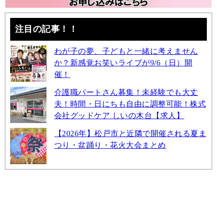
注目の記事！！
わが子の夢、子どもと一緒に考えません
か？新感覚お笑いライブが9/6（日）開
催！
介護職パートさん募集！未経験でも大丈
夫！時間・日にちも自由に調整可能！株式
会社グッドケア しいの木台【求人】
【2026年】松戸市と近隣で開催される夏ま
つり・盆踊り・花火大会まとめ