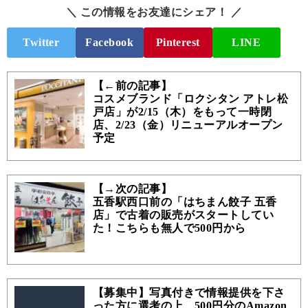
＼ この情報をお友達にシェア！ ／
Twitter
Facebook
Pinterest
LINE
【←前の記事】
コスメブランド「ロクシタン アトレ松
戸店」が2/15（木）をもって一時閉
店、2/23（金）リニューアルオープン
予定
【→次の記事】
五香駅西口前の「はちまん餃子 五香
店」で古着の販売がスタートしてい
た！こちらも無人で500円から
【募集中】写真付きで情報提供を下さ
った方に選考の上、500円分のAmazon