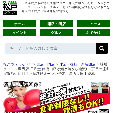
千葉県松戸市の地域情報ブログ。地元に根づいたローカルなニ
ュース・イベント・グルメ・お店の開店閉店情報などのネタを
発信中！松戸市近隣地域の情報も
ホーム
開店・閉店
ニュース
イベント
グルメ
おでかけ
松戸つうしんTOP
>
開店・閉店
>
休業・移転・新装開店
>
味噌
ラーメン専門店 日月堂 南流山店が鰭ケ崎から南流山8丁目の流山
街道沿いに11月上旬移転オープン予定、串カツ田中跡地