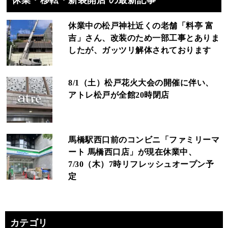
休業・移転・新装開店 の最新記事
休業中の松戸神社近くの老舗「料亭 富
吉」さん、改装のため一部工事とありま
したが、ガッツリ解体されております
8/1（土）松戸花火大会の開催に伴い、
アトレ松戸が全館20時閉店
馬橋駅西口前のコンビニ「ファミリーマ
ート 馬橋西口店」が現在休業中、
7/30（木）7時リフレッシュオープン予
定
カテゴリ