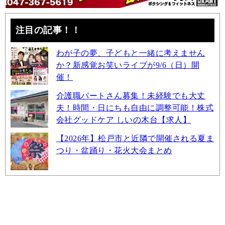
注目の記事！！
わが子の夢、子どもと一緒に考えません
か？新感覚お笑いライブが9/6（日）開
催！
介護職パートさん募集！未経験でも大丈
夫！時間・日にちも自由に調整可能！株式
会社グッドケア しいの木台【求人】
【2026年】松戸市と近隣で開催される夏ま
つり・盆踊り・花火大会まとめ