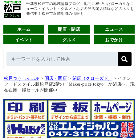
千葉県松戸市の地域情報ブログ。地元に根づいたローカルなニ
ュース・イベント・グルメ・お店の開店閉店情報などのネタを
発信中！松戸市近隣地域の情報も
ホーム
開店・閉店
ニュース
イベント
グルメ
おでかけ
松戸つうしんTOP
>
開店・閉店
>
閉店（クローズド）
>
イオン
フードスタイル新松戸店2階の「Maker-price.tokyo」が閉店へ、現
在在庫一掃セールが開催中