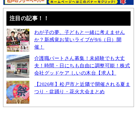
注目の記事！！
わが子の夢、子どもと一緒に考えません
か？新感覚お笑いライブが9/6（日）開
催！
介護職パートさん募集！未経験でも大丈
夫！時間・日にちも自由に調整可能！株式
会社グッドケア しいの木台【求人】
【2026年】松戸市と近隣で開催される夏ま
つり・盆踊り・花火大会まとめ