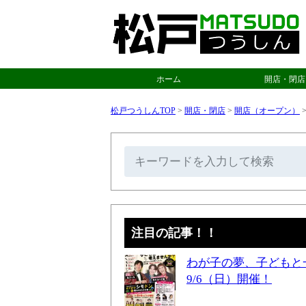
ホーム
開店・閉店
松戸つうしんTOP
>
開店・閉店
>
開店（オープン）
注目の記事！！
わが子の夢、子どもと
9/6（日）開催！