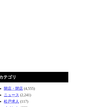
カテゴリ
開店・閉店
(4,555)
ニュース
(2,241)
松戸求人
(117)