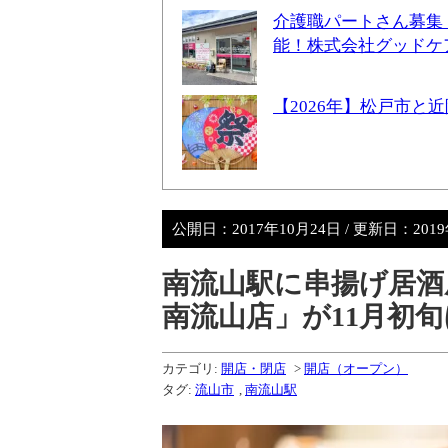
介護職パートさん募集
能！株式会社グッドケ
【2026年】松戸市
公開日：
2017年10月24日
/ 更新日：
201
南流山駅に串揚げ居酒
南流山店」が11月初
カテゴリ:
開店・閉店
>
開店（オープン）
タグ:
流山市
,
南流山駅