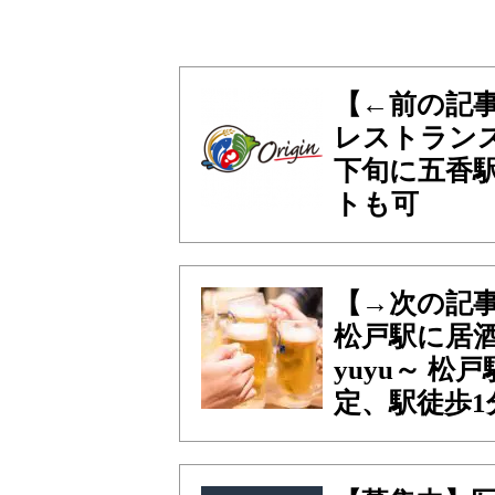
【←前の記
レストランスタ
下旬に五香
トも可
【→次の記
松戸駅に居
yuyu～ 松
定、駅徒歩1