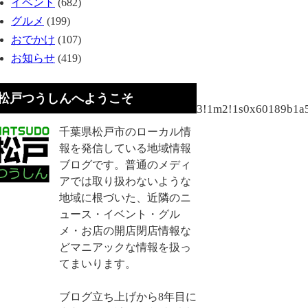
イベント
(682)
グルメ
(199)
おでかけ
(107)
お知らせ
(419)
松戸つうしんへようこそ
1f0!2f0!3f0!3m2!1i1024!2i768!4f13.1!3m3!1m2!1s0x601
千葉県松戸市のローカル情
報を発信している地域情報
ブログです。普通のメディ
アでは取り扱わないような
地域に根づいた、近隣のニ
ュース・イベント・グル
メ・お店の開店閉店情報な
どマニアックな情報を扱っ
てまいります。
ブログ立ち上げから8年目に