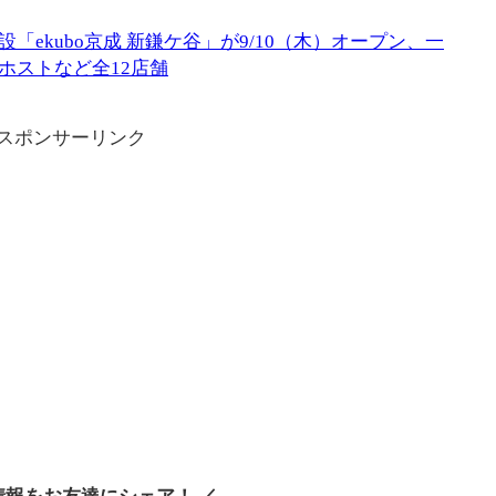
「ekubo京成 新鎌ケ谷」が9/10（木）オープン、一
ホストなど全12店舗
スポンサーリンク