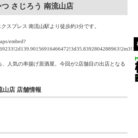
かつ さじろう 南流山店
エクスプレス 南流山駅より徒歩約3分です。
maps/embed?
69233!2d139.90156916466472!3d35.8392804288963!2m3!
る、人気の串揚げ居酒屋。今回が2店舗目の出店となる
流山店 店舗情報