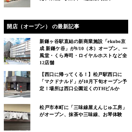
開店（オープン） の最新記事
新鎌ヶ谷駅直結の新商業施設「ekubo京
成 新鎌ケ谷」が9/10（木）オープン、一
風堂・くら寿司・ロイヤルホストなど全
12店舗
【西口に帰ってくる！】松戸駅西口に
「マクドナルド」が10月下旬オープン予
定！場所は西口公園近くのTHビルか
松戸市本町に「三味線屋えんじゅ工房」
がオープン、抹茶や三味線、お琴体験