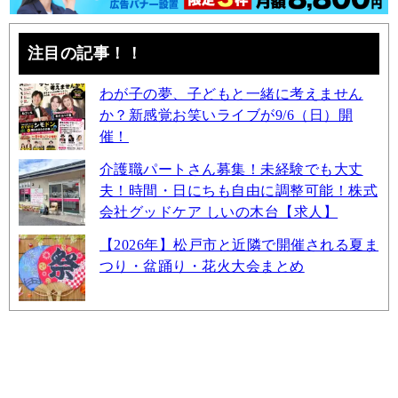
注目の記事！！
わが子の夢、子どもと一緒に考えません
か？新感覚お笑いライブが9/6（日）開
催！
介護職パートさん募集！未経験でも大丈
夫！時間・日にちも自由に調整可能！株式
会社グッドケア しいの木台【求人】
【2026年】松戸市と近隣で開催される夏ま
つり・盆踊り・花火大会まとめ