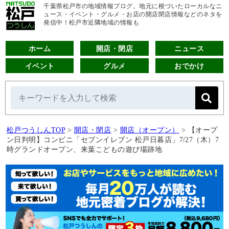
千葉県松戸市の地域情報ブログ。地元に根づいたローカルなニ
ュース・イベント・グルメ・お店の開店閉店情報などのネタを
発信中！松戸市近隣地域の情報も
ホーム
開店・閉店
ニュース
イベント
グルメ
おでかけ
松戸つうしんTOP
>
開店・閉店
>
開店（オープン）
>
【オープ
ン日判明】コンビニ「セブンイレブン 松戸日暮店」7/27（木）7
時グランドオープン、来葉こどもの遊び場跡地