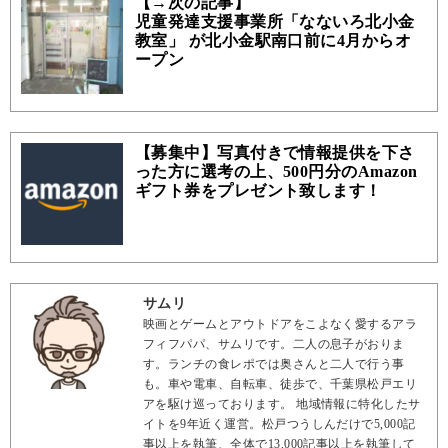
【→次の記事】
児童発達支援事業所「なないろ北小金
教室」 が北小金駅南口前に4月からオ
ープン
【募集中】写真付きで情報提供を下さ
った方に選考の上、500円分のAmazon
ギフト券をプレゼント致します！
サムリ
映画とゲームとアウトドアをこよなく愛するアラ
フィフパパ、サムリです。二人の息子がおりま
す。ランチの食レポでは奥さんと二人で行う事
も。車や電車、自転車、徒歩で、千葉県松戸エリ
アを駆け巡っております。 地域情報に特化したサ
イトを9年近く運営。松戸つうしんだけで5,000記
事以上を執筆、全体で13,000記事以上を執筆して