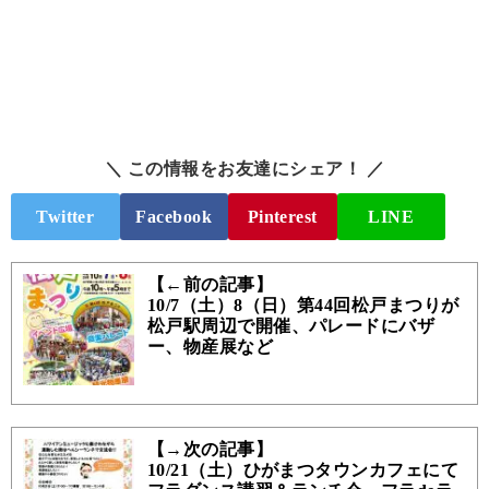
＼ この情報をお友達にシェア！ ／
Twitter
Facebook
Pinterest
LINE
【←前の記事】
10/7（土）8（日）第44回松戸まつりが
松戸駅周辺で開催、パレードにバザ
ー、物産展など
【→次の記事】
10/21（土）ひがまつタウンカフェにて