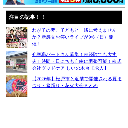
注目の記事！！
わが子の夢、子どもと一緒に考えません
か？新感覚お笑いライブが9/6（日）開
催！
介護職パートさん募集！未経験でも大丈
夫！時間・日にちも自由に調整可能！株式
会社グッドケア しいの木台【求人】
【2026年】松戸市と近隣で開催される夏ま
つり・盆踊り・花火大会まとめ