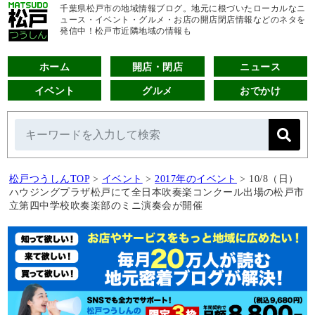
千葉県松戸市の地域情報ブログ。地元に根づいたローカルなニ
ュース・イベント・グルメ・お店の開店閉店情報などのネタを
発信中！松戸市近隣地域の情報も
ホーム
開店・閉店
ニュース
イベント
グルメ
おでかけ
松戸つうしんTOP
>
イベント
>
2017年のイベント
>
10/8（日）
ハウジングプラザ松戸にて全日本吹奏楽コンクール出場の松戸市
立第四中学校吹奏楽部のミニ演奏会が開催