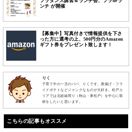
フラダンス講習＆ランチ会、フラdeラ
ンチ が開催
【募集中】写真付きで情報提供を下さ
った方に選考の上、500円分のAmazon
ギフト券をプレゼント致します！
りく
子育て中の一児のパパ、りくです。唐揚げ・フラ
イドポテトなどジャンクなものが大好き。松戸エ
リアでは北総線周り（秋山・東松戸）を中心に取
材をしたいと思います。
こちらの記事もオススメ