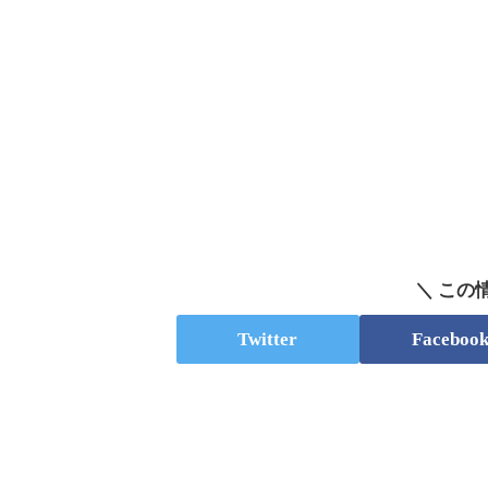
＼ この
Twitter
Faceboo