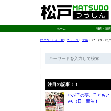
ホーム
開店・閉店
松戸つうしんTOP
>
ニュース
>
火事
>
3/23（木）
注目の記事！！
わが子の夢、子どもと
9/6（日）開催！