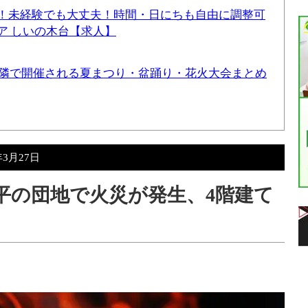
！未経験でも大丈夫！時間・日にちも自由に調整可
ア しいの木台【求人】
と近隣で開催される夏まつり・盆踊り・花火大会まとめ
年3月27日
盤平の団地で火災が発生、4階建て