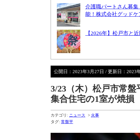
介護職パートさん募集
能！株式会社グッドケ
【2026年】松戸市
公開日：
2023年3月27日
/ 更新日：
2023
3/23（木）松戸市常
集合住宅の1室が焼損
カテゴリ:
ニュース
>
火事
タグ:
常盤平