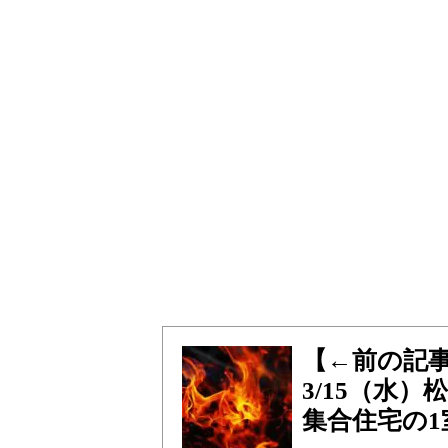
【←前の記
3/15（水
集合住宅の1