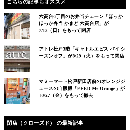
こちらの記事もオススメ
六高台6丁目のお弁当チェーン「ほっか
ほっか弁当 かまど 六高台店」が
7/13（日）をもって閉店
アトレ松戸3階「キャトルエピス バイ シ
ーズンオフ」が8/29（火）をもって閉店
マミーマート松戸新田店前のオレンジジ
ュースの自販機「FEED Me Orange」が
10/27（金）をもって撤去
閉店（クローズド） の最新記事