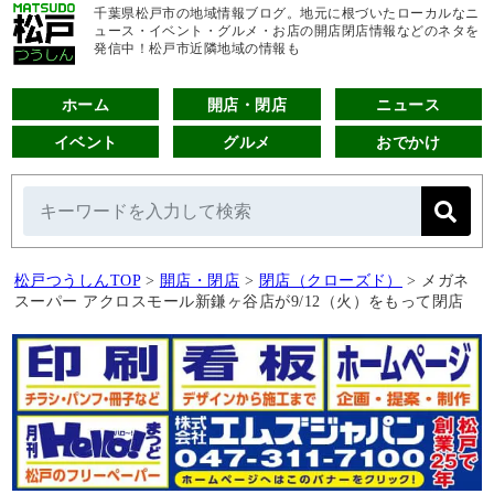
千葉県松戸市の地域情報ブログ。地元に根づいたローカルなニ
ュース・イベント・グルメ・お店の開店閉店情報などのネタを
発信中！松戸市近隣地域の情報も
ホーム
開店・閉店
ニュース
イベント
グルメ
おでかけ
松戸つうしんTOP
>
開店・閉店
>
閉店（クローズド）
>
メガネ
スーパー アクロスモール新鎌ヶ谷店が9/12（火）をもって閉店