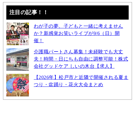
注目の記事！！
わが子の夢、子どもと一緒に考えません
か？新感覚お笑いライブが9/6（日）開
催！
介護職パートさん募集！未経験でも大丈
夫！時間・日にちも自由に調整可能！株式
会社グッドケア しいの木台【求人】
【2026年】松戸市と近隣で開催される夏ま
つり・盆踊り・花火大会まとめ