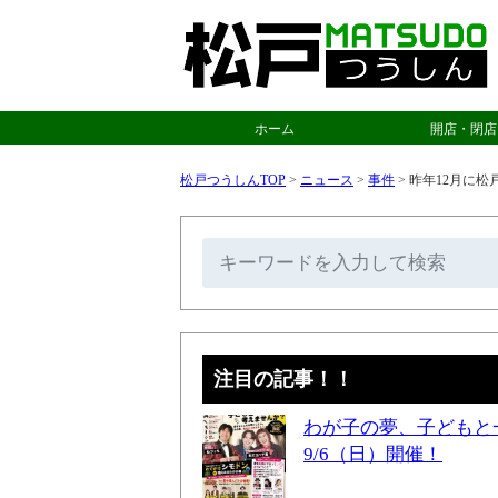
ホーム
開店・閉店
松戸つうしんTOP
>
ニュース
>
事件
>
昨年12月に松
注目の記事！！
わが子の夢、子どもと
9/6（日）開催！