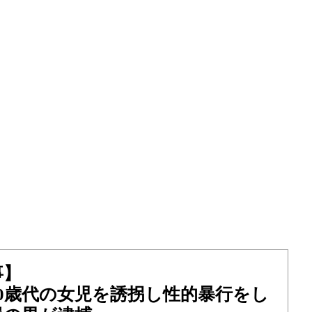
事】
0歳代の女児を誘拐し性的暴行をし