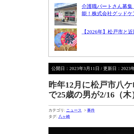
介護職パートさん募集
能！株式会社グッドケ
【2026年】松戸市
公開日：
2023年3月11日
/ 更新日：
2023
昨年12月に松戸市八
で25歳の男が2/16（
カテゴリ:
ニュース
>
事件
タグ:
八ヶ崎