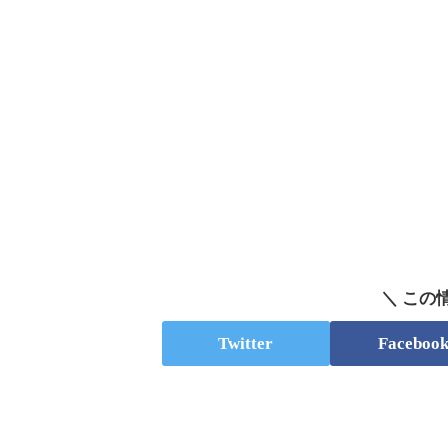
＼ この
Twitter
Faceboo