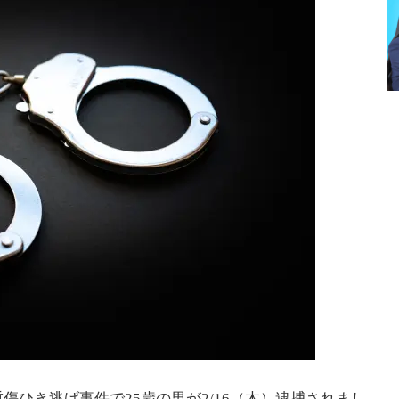
傷ひき逃げ事件で25歳の男が2/16（木）逮捕されまし