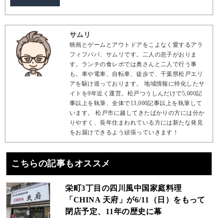
サムリ
映画とゲームとアウトドアをこよなく愛するアラ
フィフパパ、サムリです。二人の息子がおりま
す。ランチの食レポでは奥さんと二人で行う事
も。車や電車、自転車、徒歩で、千葉県松戸エリ
アを駆け巡っております。 地域情報に特化したサ
イトを9年近く運営。松戸つうしんだけで5,000記
事以上を執筆、全体で13,000記事以上を執筆して
います。 松戸市に越してきたばかりの方には分か
りやすく、長年住まわれている方には新たな発見
をお届けできるよう頑張っていきます！
こちらの記事もオススメ
栄町3丁目の四川風中国家庭料理
「CHINA 天府」が6/11（日）をもって
閉店予定、11年の歴史に幕