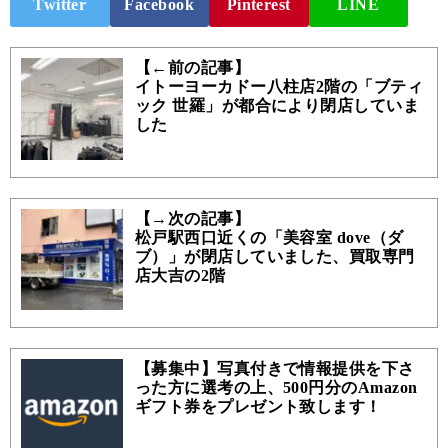
Twitter
Facebook
Pinterest
LINE
【←前の記事】
イトーヨーカドー八柱店2階の「ブティ
ック 世羅」が都合により閉店していま
した
【→次の記事】
松戸駅西口近くの「美容室 dove（ダ
ブ）」が閉店していました、買取専門
店大吉の2階
【募集中】写真付きで情報提供を下さ
った方に選考の上、500円分のAmazon
ギフト券をプレゼント致します！