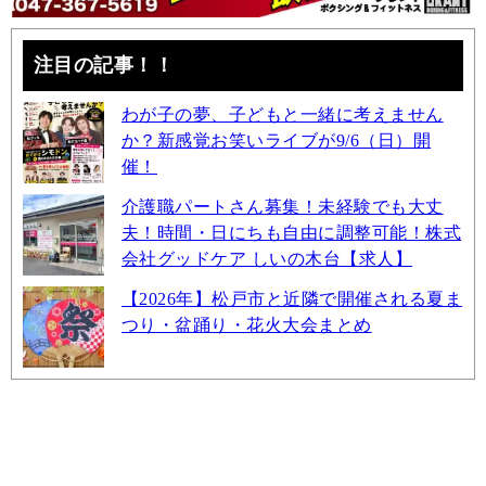
注目の記事！！
わが子の夢、子どもと一緒に考えません
か？新感覚お笑いライブが9/6（日）開
催！
介護職パートさん募集！未経験でも大丈
夫！時間・日にちも自由に調整可能！株式
会社グッドケア しいの木台【求人】
【2026年】松戸市と近隣で開催される夏ま
つり・盆踊り・花火大会まとめ