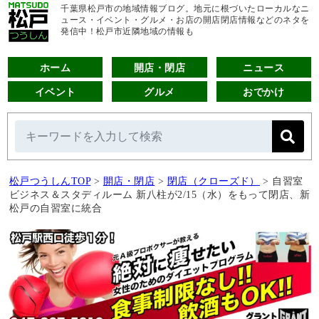
千葉県松戸市の地域情報ブログ。地元に根づいたローカルなニ
ュース・イベント・グルメ・お店の開店閉店情報などのネタを
発信中！松戸市近隣地域の情報も
ホーム
開店・閉店
ニュース
イベント
グルメ
おでかけ
松戸つうしんTOP
>
開店・閉店
>
閉店（クローズド）
>
自習室
ビジネス＆スタディルーム 新八柱が2/15（水）をもって閉店、新
松戸の自習室に統合