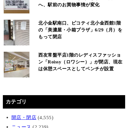
へ、駅前のお買物事情が変化
北小金駅南口、ピコティ北小金西館1階
の「美濃屋・小箱プラザ」6/29（月）を
もって閉店
西友常盤平店1階のレディスファッショ
ン「Roissy（ロワシー）」が閉店、現在
は休憩スペースとしてベンチが設置
カテゴリ
開店・閉店
(4,555)
ニュース
(2,239)