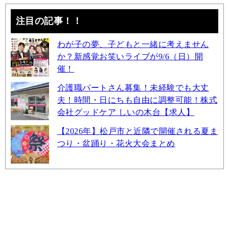
注目の記事！！
わが子の夢、子どもと一緒に考えません
か？新感覚お笑いライブが9/6（日）開
催！
介護職パートさん募集！未経験でも大丈
夫！時間・日にちも自由に調整可能！株式
会社グッドケア しいの木台【求人】
【2026年】松戸市と近隣で開催される夏ま
つり・盆踊り・花火大会まとめ