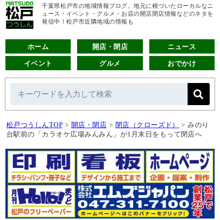
千葉県松戸市の地域情報ブログ。地元に根づいたローカルなニ
ュース・イベント・グルメ・お店の開店閉店情報などのネタを
発信中！松戸市近隣地域の情報も
ホーム
開店・閉店
ニュース
イベント
グルメ
おでかけ
松戸つうしんTOP
>
開店・閉店
>
閉店（クローズド）
>
みのり
台駅前の「カラオケ広場みんみん」が1月末日をもって閉店へ