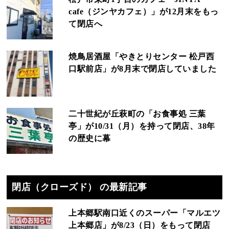
cafe（ジンヤカフェ）」が12月末をもっ
て閉店へ
焼鳥居酒屋「やきとりセンター 松戸西
口駅前店」が8月末で閉店していました
二十世紀が丘萩町の「お食事処 三葉
亭」が10/31（月）を持って閉店、38年
の歴史に幕
閉店（クローズド） の最新記事
上本郷駅南口近くのスーパー「マルエツ
上本郷店」が8/23（日）をもって閉店