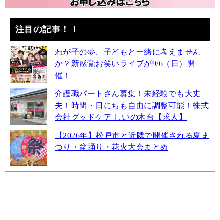
注目の記事！！
わが子の夢、子どもと一緒に考えません
か？新感覚お笑いライブが9/6（日）開
催！
介護職パートさん募集！未経験でも大丈
夫！時間・日にちも自由に調整可能！株式
会社グッドケア しいの木台【求人】
【2026年】松戸市と近隣で開催される夏ま
つり・盆踊り・花火大会まとめ