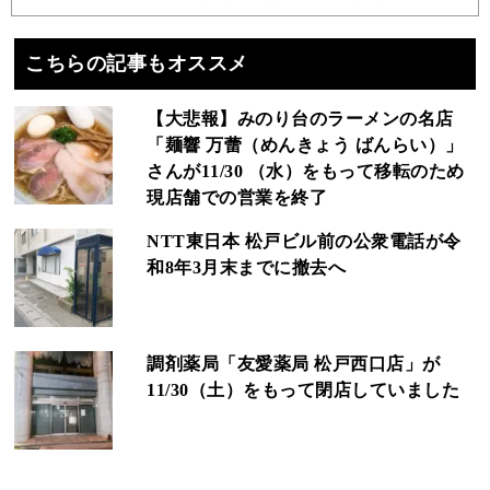
こちらの記事もオススメ
【大悲報】みのり台のラーメンの名店
「麺響 万蕾（めんきょう ばんらい）」
さんが11/30 （水）をもって移転のため
現店舗での営業を終了
NTT東日本 松戸ビル前の公衆電話が令
和8年3月末までに撤去へ
調剤薬局「友愛薬局 松戸西口店」が
11/30（土）をもって閉店していました