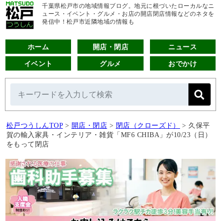
千葉県松戸市の地域情報ブログ。地元に根づいたローカルなニ
ュース・イベント・グルメ・お店の開店閉店情報などのネタを
発信中！松戸市近隣地域の情報も
ホーム
開店・閉店
ニュース
イベント
グルメ
おでかけ
松戸つうしんTOP
>
開店・閉店
>
閉店（クローズド）
>
久保平
賀の輸入家具・インテリア・雑貨「MF6 CHIBA」が10/23（日）
をもって閉店