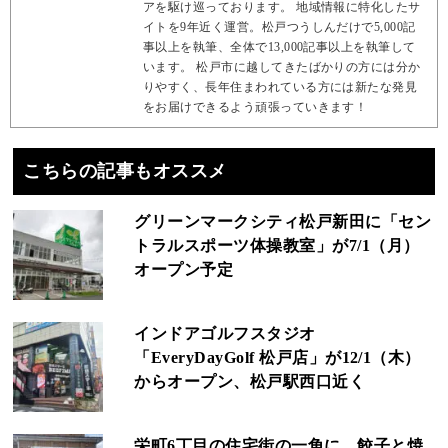
アを駆け巡っております。 地域情報に特化したサ
イトを9年近く運営。松戸つうしんだけで5,000記
事以上を執筆、全体で13,000記事以上を執筆して
います。 松戸市に越してきたばかりの方には分か
りやすく、長年住まわれている方には新たな発見
をお届けできるよう頑張っていきます！
こちらの記事もオススメ
グリーンマークシティ松戸新田に「セン
トラルスポーツ体操教室」が7/1（月）
オープン予定
インドアゴルフスタジオ
「EveryDayGolf 松戸店」が12/1（木）
からオープン、松戸駅西口近く
栄町6丁目の住宅街の一角に、餃子と焼