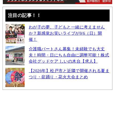
注目の記事！！
わが子の夢、子どもと一緒に考えません
か？新感覚お笑いライブが9/6（日）開
催！
介護職パートさん募集！未経験でも大丈
夫！時間・日にちも自由に調整可能！株式
会社グッドケア しいの木台【求人】
【2026年】松戸市と近隣で開催される夏ま
つり・盆踊り・花火大会まとめ