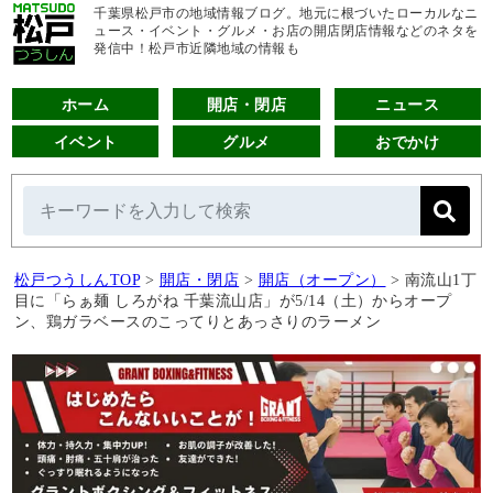
千葉県松戸市の地域情報ブログ。地元に根づいたローカルなニ
ュース・イベント・グルメ・お店の開店閉店情報などのネタを
発信中！松戸市近隣地域の情報も
ホーム
開店・閉店
ニュース
イベント
グルメ
おでかけ
松戸つうしんTOP
>
開店・閉店
>
開店（オープン）
>
南流山1丁
目に「らぁ麺 しろがね 千葉流山店」が5/14（土）からオープ
ン、鶏ガラベースのこってりとあっさりのラーメン