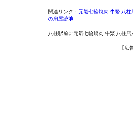
関連リンク：
元氣七輪焼肉 牛繁 八
の扇屋跡地
八柱駅前に元氣七輪焼肉 牛繁 八柱
【広