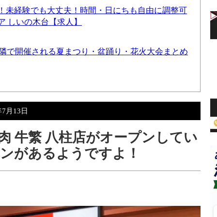
！未経験でも大丈夫！時間・日にちも自由に調整可
ア しいの木台【求人】
と近隣で開催される夏まつり・盆踊り・花火大会まとめ
年7月13日
肉 牛繁 八柱店がオープンしてい
ランがあるようですよ！