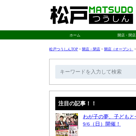
ホーム
開店・閉店
松戸つうしんTOP
>
開店・閉店
>
開店（オープン）
注目の記事！！
わが子の夢、子どもと
9/6（日）開催！