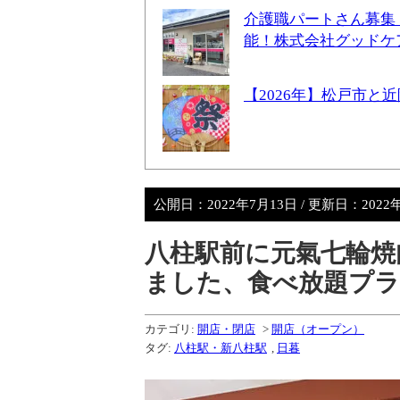
介護職パートさん募集
能！株式会社グッドケ
【2026年】松戸市
公開日：
2022年7月13日
/ 更新日：
2022
八柱駅前に元氣七輪焼
ました、食べ放題プ
カテゴリ:
開店・閉店
>
開店（オープン）
タグ:
八柱駅・新八柱駅
,
日暮