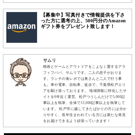
【募集中】写真付きで情報提供を下さ
った方に選考の上、500円分のAmazon
ギフト券をプレゼント致します！
サムリ
映画とゲームとアウトドアをこよなく愛するアラ
フィフパパ、サムリです。二人の息子がおりま
す。ランチの食レポでは奥さんと二人で行う事
も。車や電車、自転車、徒歩で、千葉県松戸エリ
アを駆け巡っております。 地域情報に特化したサ
イトを9年近く運営。松戸つうしんだけで5,000記
事以上を執筆、全体で13,000記事以上を執筆して
います。 松戸市に越してきたばかりの方には分か
りやすく、長年住まわれている方には新たな発見
をお届けできるよう頑張っていきます！