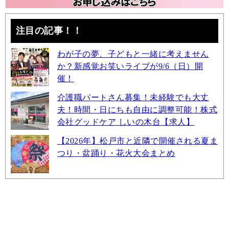
注目の記事！！
わが子の夢、子どもと一緒に考えません
か？新感覚お笑いライブが9/6（日）開
催！
介護職パートさん募集！未経験でも大丈
夫！時間・日にちも自由に調整可能！株式
会社グッドケア しいの木台【求人】
【2026年】松戸市と近隣で開催される夏ま
つり・盆踊り・花火大会まとめ