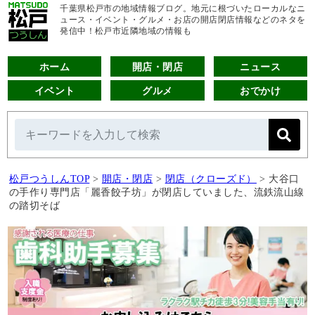
千葉県松戸市の地域情報ブログ。地元に根づいたローカルなニ
ュース・イベント・グルメ・お店の開店閉店情報などのネタを
発信中！松戸市近隣地域の情報も
ホーム
開店・閉店
ニュース
イベント
グルメ
おでかけ
松戸つうしんTOP
>
開店・閉店
>
閉店（クローズド）
>
大谷口
の手作り専門店「麗香餃子坊」が閉店していました、流鉄流山線
の踏切そば