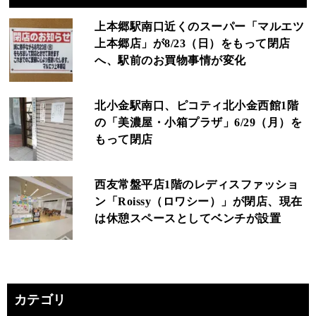
上本郷駅南口近くのスーパー「マルエツ
上本郷店」が8/23（日）をもって閉店
へ、駅前のお買物事情が変化
北小金駅南口、ピコティ北小金西館1階
の「美濃屋・小箱プラザ」6/29（月）を
もって閉店
西友常盤平店1階のレディスファッショ
ン「Roissy（ロワシー）」が閉店、現在
は休憩スペースとしてベンチが設置
カテゴリ