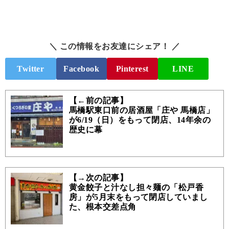
＼ この情報をお友達にシェア！ ／
Twitter
Facebook
Pinterest
LINE
【←前の記事】
馬橋駅東口前の居酒屋「庄や 馬橋店」
が6/19（日）をもって閉店、14年余の
歴史に幕
【→次の記事】
黄金餃子と汁なし担々麺の「松戸香
房」が5月末をもって閉店していまし
た、根本交差点角