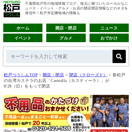
千葉県松戸市の地域情報ブログ。地元に根づいたローカルなニ
ュース・イベント・グルメ・お店の開店閉店情報などのネタを
発信中！松戸市近隣地域の情報も
ホーム
開店・閉店
ニュース
イベント
グルメ
おでかけ
松戸つうしんTOP
>
開店・閉店
>
閉店（クローズド）
>
新松戸
の台湾カステラのお店「Castealla（カスティーラ）」が
8/28（日）をもって閉店