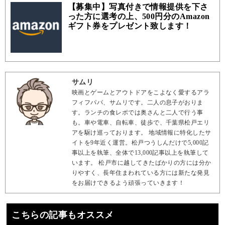
【募集中】写真付きで情報提供を下さ
った方に選考の上、500円分のAmazon
ギフト券をプレゼント致します！
サムリ
映画とゲームとアウトドアをこよなく愛するアラ
フィフパパ、サムリです。二人の息子がおりま
す。ランチの食レポでは奥さんと二人で行う事
も。車や電車、自転車、徒歩で、千葉県松戸エリ
アを駆け巡っております。 地域情報に特化したサ
イトを9年近く運営。松戸つうしんだけで5,000記
事以上を執筆、全体で13,000記事以上を執筆して
います。 松戸市に越してきたばかりの方には分か
りやすく、長年住まわれている方には新たな発見
をお届けできるよう頑張っていきます！
こちらの記事もオススメ