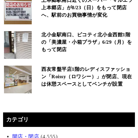
上本郷駅南口近くのスーパー「マルエツ
上本郷店」が8/23（日）をもって閉店
へ、駅前のお買物事情が変化
北小金駅南口、ピコティ北小金西館1階
の「美濃屋・小箱プラザ」6/29（月）を
もって閉店
西友常盤平店1階のレディスファッショ
ン「Roissy（ロワシー）」が閉店、現在
は休憩スペースとしてベンチが設置
カテゴリ
開店・閉店
(4,555)