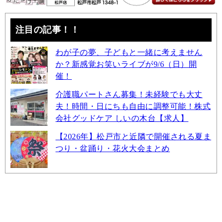
注目の記事！！
わが子の夢、子どもと一緒に考えません
か？新感覚お笑いライブが9/6（日）開
催！
介護職パートさん募集！未経験でも大丈
夫！時間・日にちも自由に調整可能！株式
会社グッドケア しいの木台【求人】
【2026年】松戸市と近隣で開催される夏ま
つり・盆踊り・花火大会まとめ