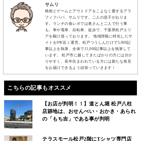
サムリ
映画とゲームとアウトドアをこよなく愛するアラ
フィフパパ、サムリです。二人の息子がおりま
す。ランチの食レポでは奥さんと二人で行う事
も。車や電車、自転車、徒歩で、千葉県松戸エリ
アを駆け巡っております。 地域情報に特化したサ
イトを9年近く運営。松戸つうしんだけで5,000記
事以上を執筆、全体で13,000記事以上を執筆して
います。 松戸市に越してきたばかりの方には分か
りやすく、長年住まわれている方には新たな発見
をお届けできるよう頑張っていきます！
こちらの記事もオススメ
【お店が判明！！】道とん堀 松戸八柱
店跡地は、おせんべい・おかき・あられ
の「もち吉」である事が判明
テラスモール松戸2階にTシャツ専門店