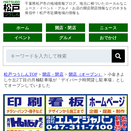
千葉県松戸市の地域情報ブログ。地元に根づいたローカルなニ
ュース・イベント・グルメ・お店の開店閉店情報などのネタを
発信中！松戸市近隣地域の情報も
ホーム
開店・閉店
ニュース
イベント
グルメ
おでかけ
松戸つうしんTOP
>
開店・閉店
>
開店（オープン）
>
小金きよ
しケ丘2丁目の月極駐車場が「デイパーク時間貸し駐車場」とし
てオープンしていました