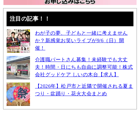
注目の記事！！
わが子の夢、子どもと一緒に考えません
か？新感覚お笑いライブが9/6（日）開
催！
介護職パートさん募集！未経験でも大丈
夫！時間・日にちも自由に調整可能！株式
会社グッドケア しいの木台【求人】
【2026年】松戸市と近隣で開催される夏ま
つり・盆踊り・花火大会まとめ