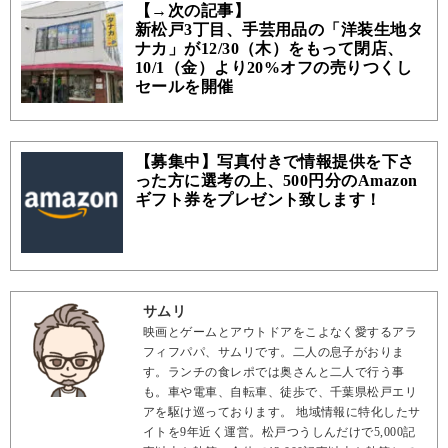
【→次の記事】
新松戸3丁目、手芸用品の「洋装生地タ
ナカ」が12/30（木）をもって閉店、
10/1（金）より20%オフの売りつくし
セールを開催
【募集中】写真付きで情報提供を下さ
った方に選考の上、500円分のAmazon
ギフト券をプレゼント致します！
サムリ
映画とゲームとアウトドアをこよなく愛するアラ
フィフパパ、サムリです。二人の息子がおりま
す。ランチの食レポでは奥さんと二人で行う事
も。車や電車、自転車、徒歩で、千葉県松戸エリ
アを駆け巡っております。 地域情報に特化したサ
イトを9年近く運営。松戸つうしんだけで5,000記