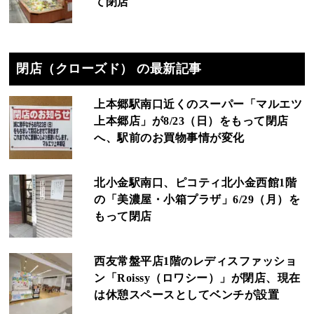
て閉店
閉店（クローズド） の最新記事
上本郷駅南口近くのスーパー「マルエツ
上本郷店」が8/23（日）をもって閉店
へ、駅前のお買物事情が変化
北小金駅南口、ピコティ北小金西館1階
の「美濃屋・小箱プラザ」6/29（月）を
もって閉店
西友常盤平店1階のレディスファッショ
ン「Roissy（ロワシー）」が閉店、現在
は休憩スペースとしてベンチが設置