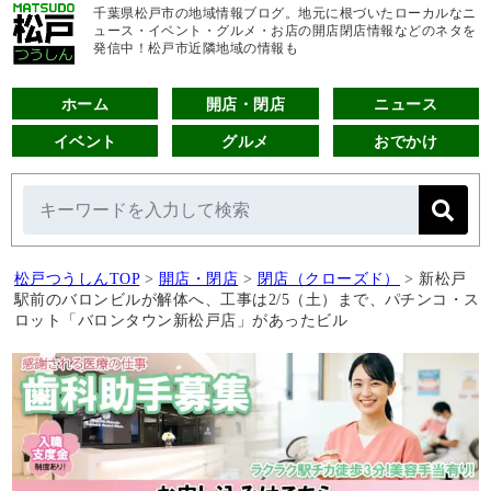
千葉県松戸市の地域情報ブログ。地元に根づいたローカルなニ
ュース・イベント・グルメ・お店の開店閉店情報などのネタを
発信中！松戸市近隣地域の情報も
ホーム
開店・閉店
ニュース
イベント
グルメ
おでかけ
松戸つうしんTOP
>
開店・閉店
>
閉店（クローズド）
>
新松戸
駅前のバロンビルが解体へ、工事は2/5（土）まで、パチンコ・ス
ロット「バロンタウン新松戸店」があったビル